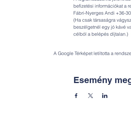
befizetési információkat a 
Fábri-Nyerges Andi +36-3
(Ha csak társaságra vágysz
beszélgetnél egy jó kávé va
célból a belépés díjtalan.)
A Google Térképet letiltotta a rends
Esemény meg