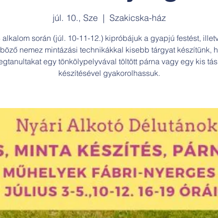
júl. 10., Sze
  |  
Szakicska-ház
 alkalom során (júl. 10-11-12.) kipróbájuk a gyapjú festést, illet
böző nemez mintázási technikákkal kisebb tárgyat készítünk, 
gtanultakat egy tönkölypelyvával töltött párna vagy egy kis tá
készítésével gyakorolhassuk.