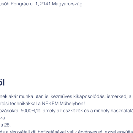
csóh Pongrác u. 1, 2141 Magyarország
l
nek akár munka után is, kézműves kikapcsolódás: ismerkedj a
zítési technikákkal a NEKEM Műhelyben! 
kozásokra: 5000Ft/fő, amely az eszközök és a műhely használatát
za.
us 28.
s a részvételi díj befizetésével válik érvényessé, ezzel egyúttal