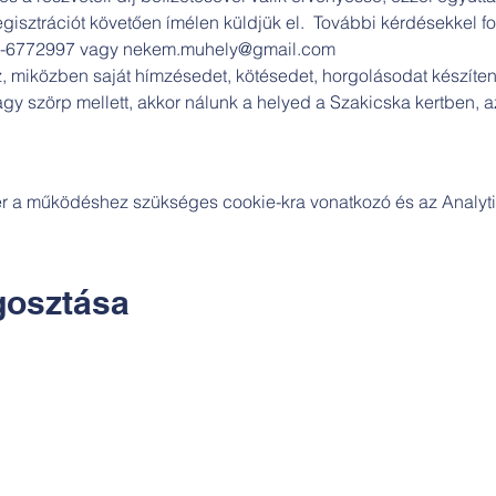
regisztrációt követően ímélen küldjük el.  További kérdésekkel f
0-6772997 vagy nekem.muhely@gmail.com
, miközben saját hímzésedet, kötésedet, horgolásodat készíten
gy szörp mellett, akkor nálunk a helyed a Szakicska kertben, az
zer a működéshez szükséges cookie-kra vonatkozó és az Analytic
osztása
Kapcsolat: