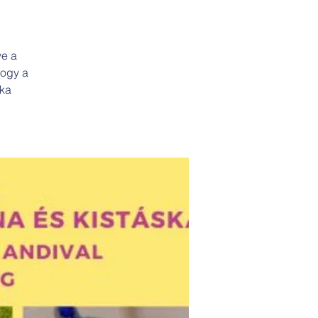
ve a
hogy a
ska