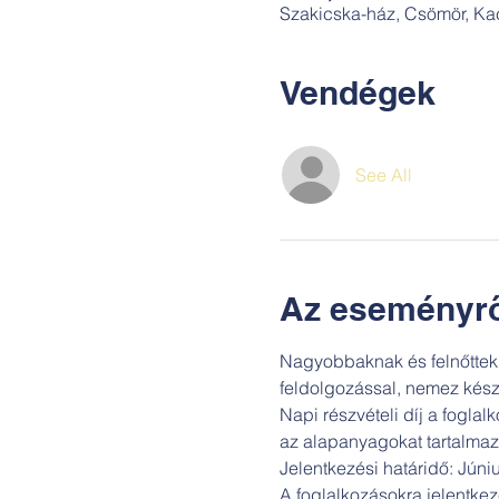
Szakicska-ház, Csömör, Ka
Vendégek
See All
Az eseményrő
Nagyobbaknak és felnőttek
feldolgozással, nemez kés
Napi részvételi díj a foglal
az alapanyagokat tartalmaz
Jelentkezési határidő: Júni
A foglalkozásokra jelentkezé