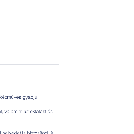
 kézműves gyapjú 
, valamint az oktatást és 
 helyedet is biztosítod. A 