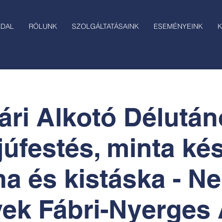
LDAL
RÓLUNK
SZOLGÁLTATÁSAINK
ESEMÉNYEINK
K
ári Alkotó Délután
úfestés, minta kés
na és kistáska - N
ek Fábri-Nyerges 