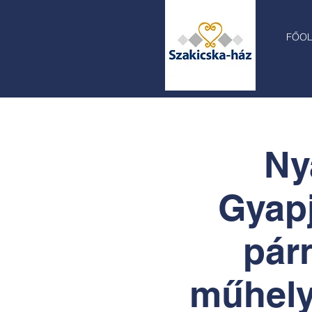
FŐO
Ny
Gyapj
pár
műhely