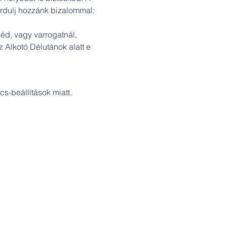
ordulj hozzánk bizalommal: 
éd, vagy varrogatnál, 
 Alkotó Délutánok alatt e 
s-beállítások miatt.
Cím: