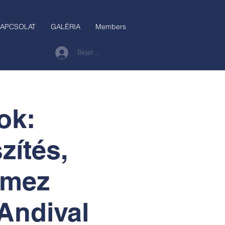
APCSOLAT
GALÉRIA
Members
Bejelentkezés
ok:
zítés,
emez
Andival