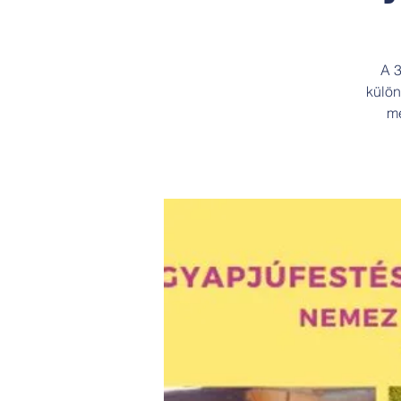
A 3
külön
me