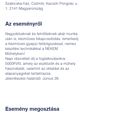
Szakicska-ház, Csömör, Kacsóh Pongrác u.
1, 2141 Magyarország
Az eseményről
Nagyobbaknak és felnőtteknek akár munka
után is, kézműves kikapcsolódás: ismerkedj
a kézműves gyapjú feldolgozással, nemez
készítési technikákkal a NEKEM
Műhelyben!
Napi részvételi díj a foglalkozásokra:
5000Ft/fő, amely az eszközök és a műhely
használatát, valamint az oktatást és az
alapanyagokat tartalmazza.
Jelentkezési határidő: Június 28.
A foglalkozásokra jelentkezés a részvételi
díj befizetésével válik érvényessé, ezzel
egyúttal helyedet is biztosítod. A befizetési
információkat a regisztrációt követően
ímélen küldjük el. További kérdésekkel
Esemény megosztása
fordulj hozzánk bizalommal: Fábri-Nyerges
Andi +36-30-6772997 vagy