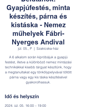
Gyapjúfestés, minta
készítés, párna és
kistáska - Nemez
műhelyek Fábri-
Nyerges Andival
júl. 05., P
  |  
Szakicska-ház
A 6 alkalom során kipróbájuk a gyapjú
festést, illetve a különböző nemez mintázási
technikákkal kisebb tárgyat készítünk, hogy
a megtanultakat egy tönkölypelyvával töltött
párna vagy egy kis táska készítésével
gyakorolhassuk.
Idő és helyszín
2024. júl. 05. 16:00 – 19:00