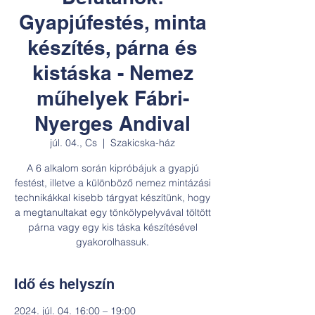
Gyapjúfestés, minta
készítés, párna és
kistáska - Nemez
műhelyek Fábri-
Nyerges Andival
júl. 04., Cs
  |  
Szakicska-ház
A 6 alkalom során kipróbájuk a gyapjú
festést, illetve a különböző nemez mintázási
technikákkal kisebb tárgyat készítünk, hogy
a megtanultakat egy tönkölypelyvával töltött
párna vagy egy kis táska készítésével
gyakorolhassuk.
Idő és helyszín
2024. júl. 04. 16:00 – 19:00