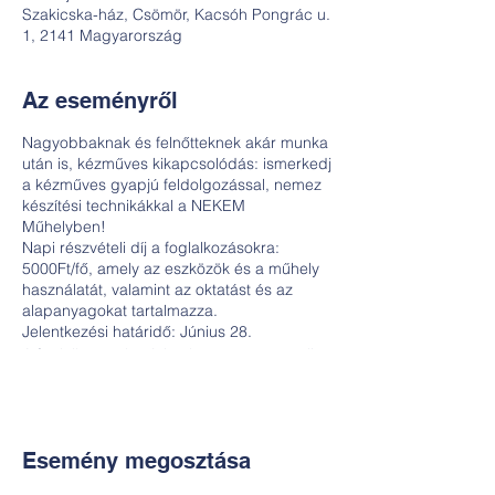
Szakicska-ház, Csömör, Kacsóh Pongrác u.
1, 2141 Magyarország
Az eseményről
Nagyobbaknak és felnőtteknek akár munka
után is, kézműves kikapcsolódás: ismerkedj
a kézműves gyapjú feldolgozással, nemez
készítési technikákkal a NEKEM
Műhelyben!
Napi részvételi díj a foglalkozásokra:
5000Ft/fő, amely az eszközök és a műhely
használatát, valamint az oktatást és az
alapanyagokat tartalmazza.
Jelentkezési határidő: Június 28.
A foglalkozásokra jelentkezés a részvételi
díj befizetésével válik érvényessé, ezzel
egyúttal helyedet is biztosítod. A befizetési
információkat a regisztrációt követően
ímélen küldjük el. További kérdésekkel
Esemény megosztása
fordulj hozzánk bizalommal: Fábri-Nyerges
Andi +36-30-6772997 vagy