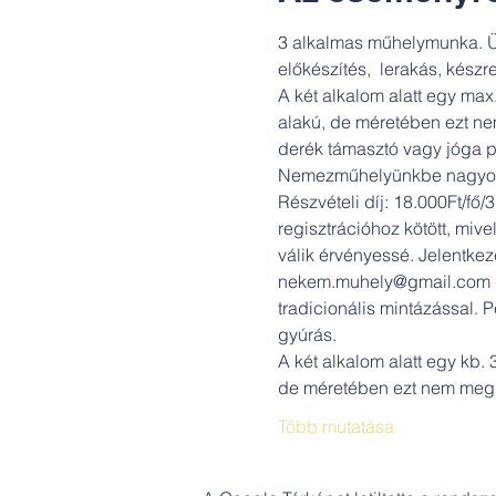
3 alkalmas műhelymunka. Ül
előkészítés,  lerakás, készr
A két alkalom alatt egy ma
alakú, de méretében ezt ne
derék támasztó vagy jóga p
Nemezműhelyünkbe nagyobb gy
Részvételi díj: 18.000Ft/fő
regisztrációhoz kötött, mive
válik érvényessé. Jelentkez
nekem.muhely@gmail.com (F
tradicionális mintázással. 
gyúrás.
A két alkalom alatt egy kb
de méretében ezt nem megh
Több mutatása