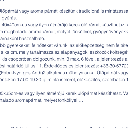
őpárnát vagy aroma párnát készítünk tradicionális mintázással.
e gyúrás.
x. 40x40cm-es vagy ilyen átmérőjű kerek ülőpárnát készíthetsz
m meghaladó aromapárnát, melyet tönköllyel, gyógynövényekkel
árnaként használható.
erekeket, felnőtteket várunk, az előképzettség nem feltétel, d
/3 alkalom, mely tartalmazza az alapanyagok, eszközök költségét
l kis csoportban dolgozunk, min. 3 max. 6 fővel, a jelentkezés a 
ési határidő július 11. Érdeklődés és jelentkezés: +36-30-6772
ábri-Nyerges Andi)2 alkalmas műhelymunka. Ülőpárnát vagy 
Pénteken 17.00-19.30-ig minta ismeret, előkészítés, szombaton 1
. 35x35cm-es vagy ilyen átmérőjű kerek ülőpárnát készíthetsz. 
aladó aromapárnát, melyet tönköllyel,…