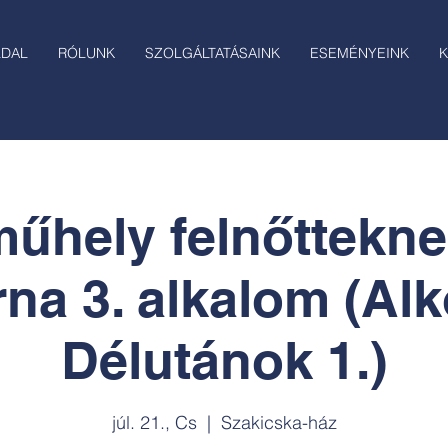
LDAL
RÓLUNK
SZOLGÁLTATÁSAINK
ESEMÉNYEINK
K
hely felnőtteknek
rna 3. alkalom (Alk
Délutánok 1.)
júl. 21., Cs
  |  
Szakicska-ház