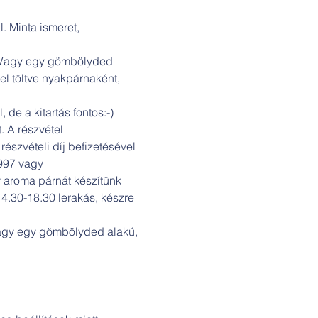
 Minta ismeret, 
. Vagy egy gömbölyded 
 töltve nyakpárnaként, 
e a kitartás fontos:-)
. A részvétel 
részvételi díj befizetésével 
997 vagy 
aroma párnát készítünk 
4.30-18.30 lerakás, készre 
Vagy egy gömbölyded alakú, 