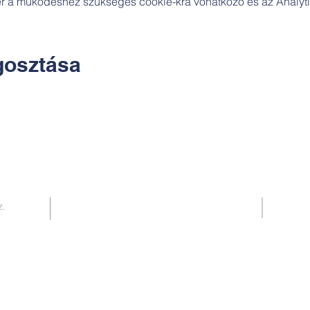
zer a működéshez szükséges cookie-kra vonatkozó és az Analytic
osztása
Kapcsolat:
z.
TUDOMÁNYOS
E-mail:
alkotoreszecskek@gmail.com
Telefon: +36-30-2551266
KÉZMŰVES
E-mail: nekem.muhely@gmail.com
Telefon: +36-30-6772997