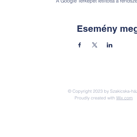
A Google Térképet letiltotta a rends
Esemény meg
© Copyright 2023 by Szakicska-há
Proudly created with
Wix.com