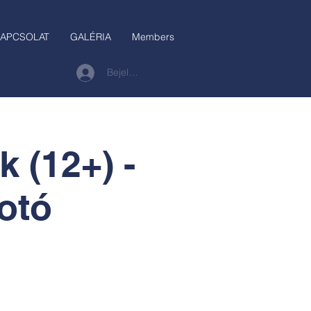
APCSOLAT
GALÉRIA
Members
Bejelentkezés
 (12+) -
otó