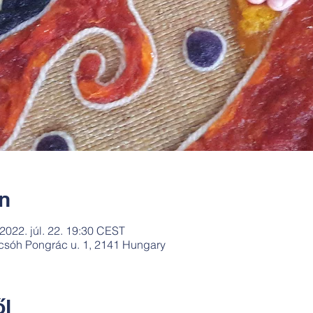
ín
 2022. júl. 22. 19:30 CEST
csóh Pongrác u. 1, 2141 Hungary
l