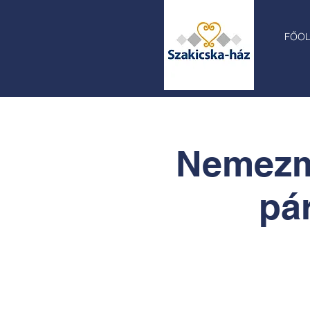
FŐO
Nemezmű
pá