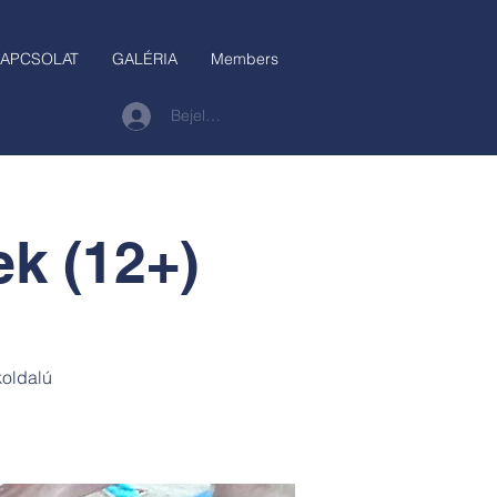
APCSOLAT
GALÉRIA
Members
Bejelentkezés
k (12+)
koldalú