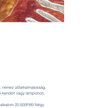
f, nemez ülőalkalmatosság, 
tek kendőn vagy lampionon, 
s alkalom 20.000Ft/fő Négy 