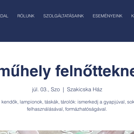
LDAL
RÓLUNK
SZOLGÁLTATÁSAINK
ESEMÉNYEINK
K
űhely felnőttekne
júl. 03., Szo
  |  
Szakicska Ház
, kendők, lampionok, táskák, tárolók: ismerkedj a gyapjúval, so
felhasználásával, formázhatóságával.