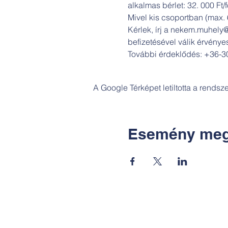
alkalmas bérlet: 32. 000 Ft/f
Mivel kis csoportban (max. 6
Kérlek, írj a nekem.muhely@
befizetésével válik érvénye
További érdeklődés: +36-3
A Google Térképet letiltotta a rends
Esemény meg