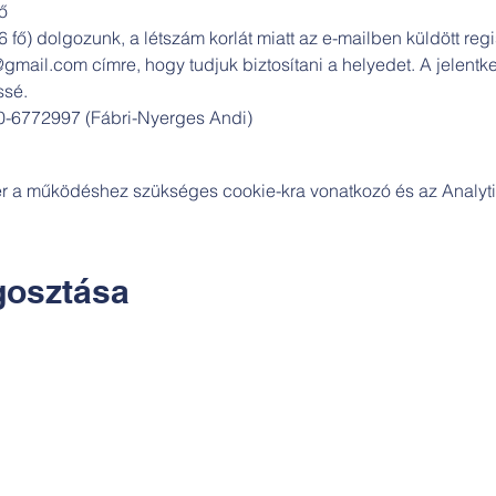
ő
 fő) dolgozunk, a létszám korlát miatt az e-mailben küldött reg
gmail.com címre, hogy tudjuk biztosítani a helyedet. A jelentkez
ssé.
0-6772997 (Fábri-Nyerges Andi)
zer a működéshez szükséges cookie-kra vonatkozó és az Analytic
osztása
Kapcsolat: