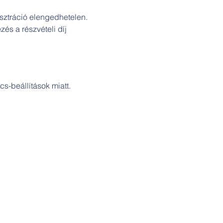
isztráció elengedhetelen. 
és a részvételi díj 
s-beállítások miatt.
Cím: