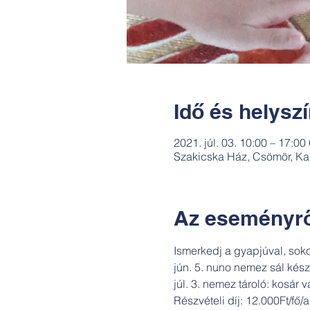
Idő és helysz
2021. júl. 03. 10:00 – 17:0
Szakicska Ház, Csömör, Ka
Az eseményrő
Ismerkedj a gyapjúval, soko
jún. 5. nuno nemez sál kész
júl. 3. nemez tároló: kosár 
Részvételi díj: 12.000Ft/fő