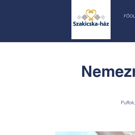
FŐO
Nemezm
Puffok