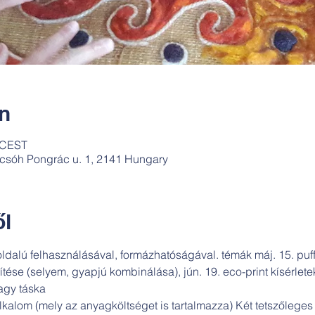
ín
0 CEST
csóh Pongrác u. 1, 2141 Hungary
l
ldalú felhasználásával, formázhatóságával. témák máj. 15. puf
ítése (selyem, gyapjú kombinálása), jún. 19. eco-print kísérle
vagy táska
/alkalom (mely az anyagköltséget is tartalmazza) Két tetszőlege