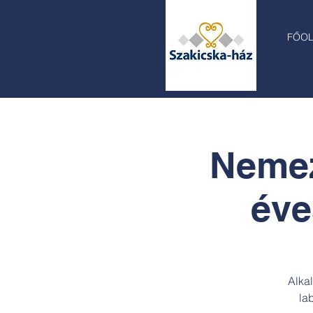
FŐO
Nemez
éve
Alka
la