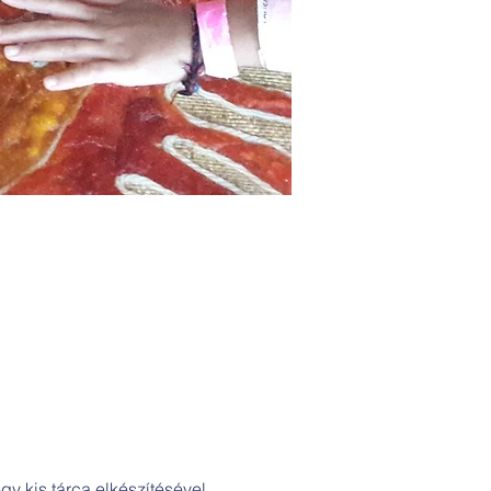
y kis tárca elkészítésével,