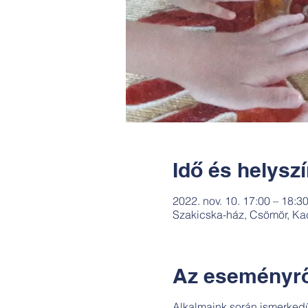
Idő és helysz
2022. nov. 10. 17:00 – 18:3
Szakicska-ház, Csömör, Ka
Az eseményrő
Alkalmaink során ismerkedü