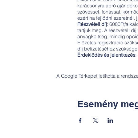
karácsonyra apró ajándékok
szövéssel, fonással, körmö
ezért ha fejlődni szeretnél,
Részvételi díj
: 6000Ft/alkal
tartjuk meg. A részvételi d
anyagköltség, mindig opcio
Előzetes regisztráció szüks
díj befizetéséhez szükséges
Érdeklődés és jelentkezés
:
A Google Térképet letiltotta a rends
Esemény meg