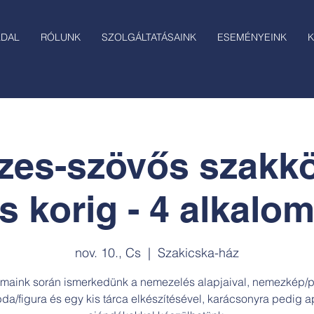
LDAL
RÓLUNK
SZOLGÁLTATÁSAINK
ESEMÉNYEINK
K
es-szövős szakkö
s korig - 4 alkalo
nov. 10., Cs
  |  
Szakicska-ház
lmaink során ismerkedünk a nemezelés alapjaival, nemezkép/p
bda/figura és egy kis tárca elkészítésével, karácsonyra pedig a