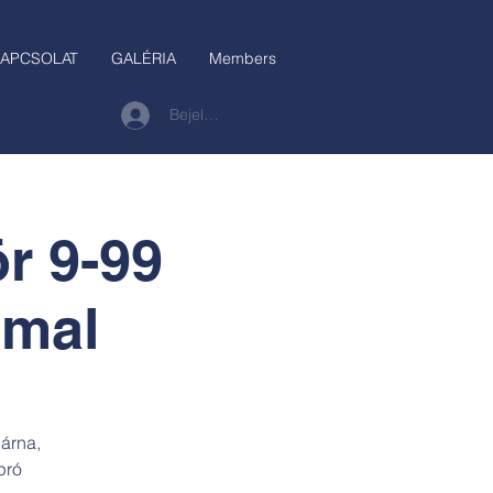
APCSOLAT
GALÉRIA
Members
Bejelentkezés
r 9-99
mmal
árna,
pró