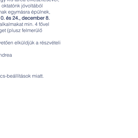
oktatónk jóvoltából
lmak egymásra épülnek,
0. és 24., december 8.
alkalmakat min. 4 fővel
get (plusz felmerülő
etően elküldjük a részvételi
ndrea
s-beállítások miatt.