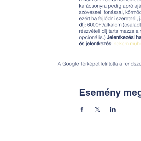
karácsonyra pedig apró ajá
szövéssel, fonással, körmö
ezért ha fejlődni szeretnél,
díj
: 6000Ft/alkalom (családt
részvételi díj tartalmazza 
opcionális.)
Jelentkezési ha
és jelentkezés
:
nekem.muhe
A Google Térképet letiltotta a rends
Esemény meg