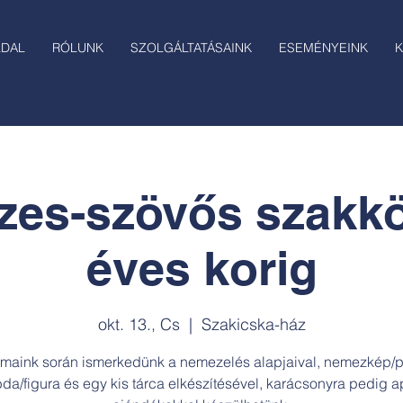
LDAL
RÓLUNK
SZOLGÁLTATÁSAINK
ESEMÉNYEINK
K
es-szövős szakkö
éves korig
okt. 13., Cs
  |  
Szakicska-ház
lmaink során ismerkedünk a nemezelés alapjaival, nemezkép/p
bda/figura és egy kis tárca elkészítésével, karácsonyra pedig a