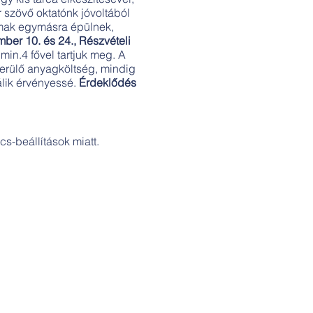
 szövő oktatónk jóvoltából
lmak egymásra épülnek,
mber 10. és 24., Részvételi
min.4 fővel tartjuk meg. A
merülő anyagköltség, mindig
válik érvényessé.
Érdeklődés
s-beállítások miatt.