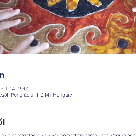
ín
 okt. 14. 19:00
csóh Pongrác u. 1, 2141 Hungary
l
nk a nemezelés alapjaival, nemezkép/párna, labda/figura és eg