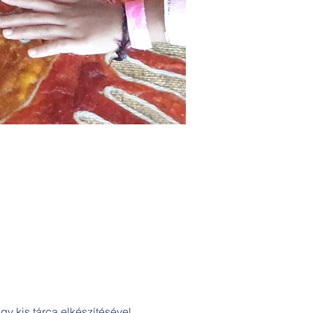
y kis tárca elkészítésével,