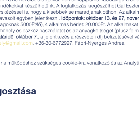
ndékokkal készülhetünk. A foglalkozás kiegészülhet Gál Eszter
cskézéssel is, hogy a kisebbek se maradjanak otthon. Az alka
 javasolt egyben jelentkezni.
Időpontok:
október 13. és 27, nove
agoknak 5000Ft/fő), 4 alkalmas bérlet: 20.000Ft. Az alkalmakat 
a műhely és eszköz használatot és az anyagköltséget (plusz fel
táridő
:
október 7
., a jelentkezés a részvételi díj befizetésével 
ly@gmail.com
, +36-30-6772997, Fábri-Nyerges Andrea
zer a működéshez szükséges cookie-kra vonatkozó és az Analytic
osztása