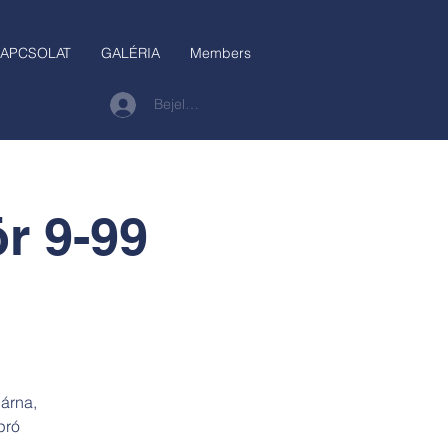
APCSOLAT
GALÉRIA
Members
Bejelentkezés
r 9-99
árna,
pró