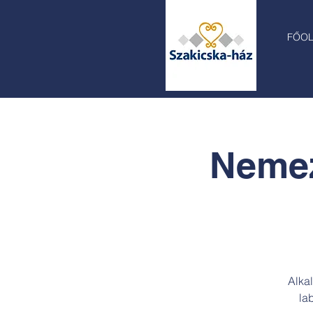
FŐO
Nemez
Alka
la