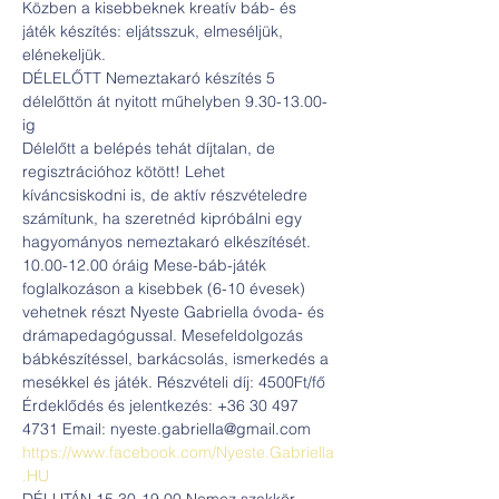
Közben a kisebbeknek kreatív báb- és 
játék készítés: eljátsszuk, elmeséljük, 
elénekeljük.
DÉLELŐTT Nemeztakaró készítés 5 
délelőttön át nyitott műhelyben 9.30-13.00-
ig
Délelőtt a belépés tehát díjtalan, de 
regisztrációhoz kötött! Lehet 
kíváncsiskodni is, de aktív részvételedre 
számítunk, ha szeretnéd kipróbálni egy 
hagyományos nemeztakaró elkészítését.
10.00-12.00 óráig Mese-báb-játék 
foglalkozáson a kisebbek (6-10 évesek) 
vehetnek részt Nyeste Gabriella óvoda- és 
drámapedagógussal. Mesefeldolgozás 
bábkészítéssel, barkácsolás, ismerkedés a 
mesékkel és játék. Részvételi díj: 4500Ft/fő 
Érdeklődés és jelentkezés: +36 30 497 
4731 Email: nyeste.gabriella@gmail.com 
https://www.facebook.com/Nyeste.Gabriella
.HU