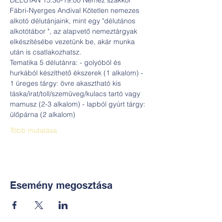
DÉLUTÁN 15.30-19.00 Nemez szakkör 
Fábri-Nyerges Andival Kötetlen nemezes 
alkotó délutánjaink, mint egy "délutános 
alkotótábor ", az alapvető nemeztárgyak 
elkészítésébe vezetünk be, akár munka 
után is csatlakozhatsz.
Tematika 5 délutánra: - golyóból és 
hurkából készíthető ékszerek (1 alkalom) - 
1 üreges tárgy: övre akasztható kis 
táska/irat/toll/szemüveg/kulacs tartó vagy 
mamusz (2-3 alkalom) - lapból gyúrt tárgy: 
ülőpárna (2 alkalom)
Több mutatása
Esemény megosztása