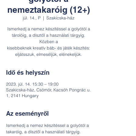
nemeztakaróig (12+)
júl. 14., P
  |  
Szakicska-ház
Ismerkedj a nemez készítéssel a golyótól a
tárolóig, a dísztől a használati tárgyig.
Közben a
kisebbeknek kreatív báb- és játék készítés:
eljátsszuk, elmeséljük, elénekeljük.
Idő és helyszín
2023. júl. 14. 15:30 – 19:00
Szakicska-ház, Csömör, Kacsóh Pongrác u.
1, 2141 Hungary
Az eseményről
Ismerkedj a nemez készítéssel a golyótól a 
takaróig, a dísztől a használati tárgyig. 