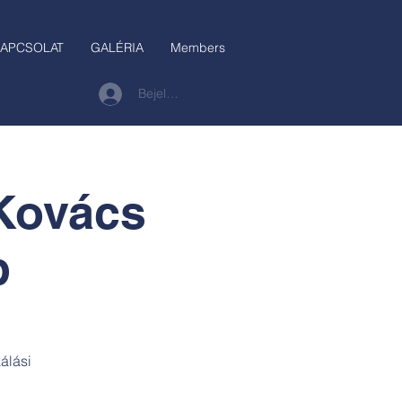
APCSOLAT
GALÉRIA
Members
Bejelentkezés
 Kovács
p
álási