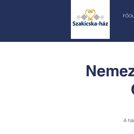
FŐO
Nemeze
A há