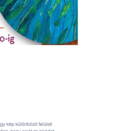
gy kép különböző felületi 
tlen, hogy saját munkádat 