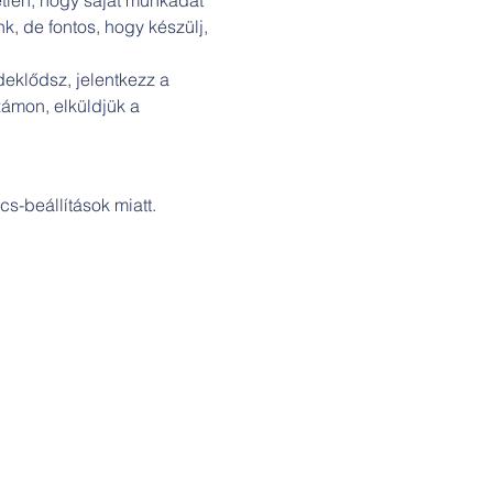
k, de fontos, hogy készülj, 
deklődsz, jelentkezz a 
mon, elküldjük a 
s-beállítások miatt.
Cím: