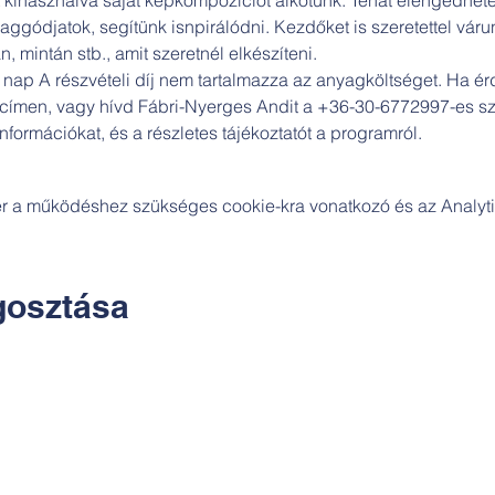
ggódjatok, segítünk isnpirálódni. Kezdőket is szeretettel várun
n, mintán stb., amit szeretnél elkészíteni.
3 nap A részvételi díj nem tartalmazza az anyagköltséget. Ha ér
men, vagy hívd Fábri-Nyerges Andit a +36-30-6772997-es szá
formációkat, és a részletes tájékoztatót a programról.
zer a működéshez szükséges cookie-kra vonatkozó és az Analytic
osztása
Kapcsolat: