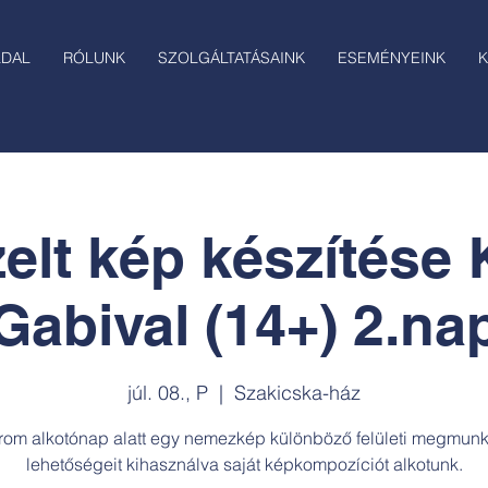
LDAL
RÓLUNK
SZOLGÁLTATÁSAINK
ESEMÉNYEINK
K
lt kép készítése
Gabival (14+) 2.na
júl. 08., P
  |  
Szakicska-ház
rom alkotónap alatt egy nemezkép különböző felületi megmunk
lehetőségeit kihasználva saját képkompozíciót alkotunk.