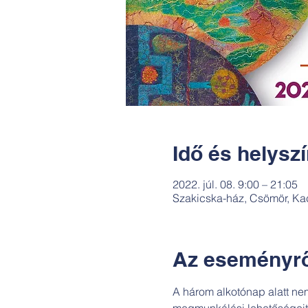
Idő és helysz
2022. júl. 08. 9:00 – 21:05
Szakicska-ház, Csömör, Ka
Az eseményrő
A három alkotónap alatt nem
megmunkálási lehetőségeit 