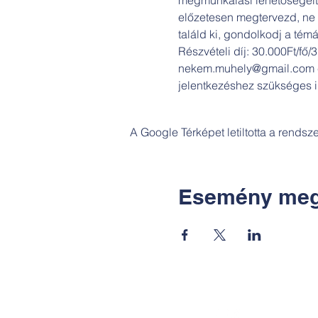
előzetesen megtervezd, ne a
találd ki, gondolkodj a témá
Részvételi díj: 30.000Ft/fő/
nekem.muhely@gmail.com cí
jelentkezéshez szükséges in
A Google Térképet letiltotta a rends
Esemény meg