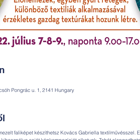
ín
csóh Pongrác u. 1, 2141 Hungary
l
ezelt faliképet készíthetsz Kovács Gabriella textilművésszel. E
kihasználva saját képkompozíciót alkotunk. Tehát elengedhete