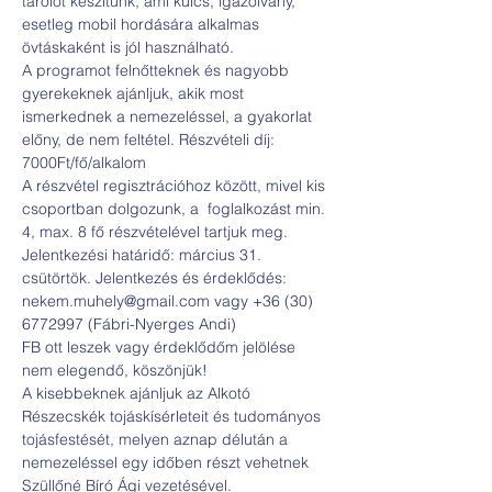
tárolót készítünk, ami kulcs, igazolvány, 
esetleg mobil hordására alkalmas 
övtáskaként is jól használható.
A programot felnőtteknek és nagyobb 
gyerekeknek ajánljuk, akik most 
ismerkednek a nemezeléssel, a gyakorlat 
előny, de nem feltétel. Részvételi díj: 
7000Ft/fő/alkalom
A részvétel regisztrációhoz között, mivel kis 
csoportban dolgozunk, a  foglalkozást min. 
4, max. 8 fő részvételével tartjuk meg. 
Jelentkezési határidő: március 31. 
csütörtök. Jelentkezés és érdeklődés: 
nekem.muhely@gmail.com vagy +36 (30) 
6772997 (Fábri-Nyerges Andi) 
FB ott leszek vagy érdeklődőm jelölése 
nem elegendő, köszönjük!
A kisebbeknek ajánljuk az Alkotó 
Részecskék tojáskísérleteit és tudományos 
tojásfestését, melyen aznap délután a 
nemezeléssel egy időben részt vehetnek 
Szüllőné Bíró Ági vezetésével.