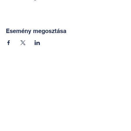
Esemény megosztása
Kapcsolat:
TUDOMÁNYOS
E-mail:
alkotoreszecskek@gmail.co
m
Telefon: +36-30-2551266
KÉZMŰVES
E-mail: