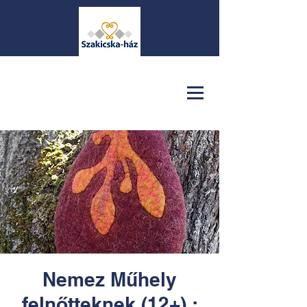
Nemez Műhely
felnőtteknek (12+) :