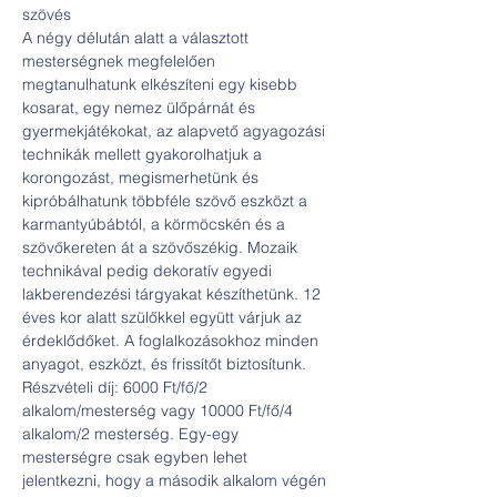
A négy délután alatt a választott 
mesterségnek megfelelően 
megtanulhatunk elkészíteni egy kisebb 
kosarat, egy nemez ülőpárnát és 
gyermekjátékokat, az alapvető agyagozási 
technikák mellett gyakorolhatjuk a 
korongozást, megismerhetünk és 
kipróbálhatunk többféle szövő eszközt a 
karmantyúbábtól, a körmöcskén és a 
szövőkereten át a szövőszékig. Mozaik 
technikával pedig dekoratív egyedi 
lakberendezési tárgyakat készíthetünk. 12 
éves kor alatt szülőkkel együtt várjuk az 
érdeklődőket. A foglalkozásokhoz minden 
Részvételi díj: 6000 Ft/fő/2 
alkalom/mesterség vagy 10000 Ft/fő/4 
alkalom/2 mesterség. Egy-egy 
mesterségre csak egyben lehet 
jelentkezni, hogy a második alkalom végén 