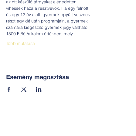
az ott készülő tárgyakat elégedetten 
vihessék haza a résztvevők. Ha egy felnőtt 
és egy 12 év alatti gyermek együtt vesznek 
részt egy délután programjain, a gyermek 
számára kiegészítő gyermek jegy váltható, 
1500 Ft/fő /alkalom értékben, mely…
Több mutatása
Esemény megosztása
Kapcsolat:
TUDOMÁNYOS
E-mail: