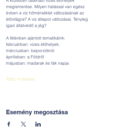
A közelben található vizes élőhelyek 
megismerése. Milyen hatással van egész 
évben a víz hőmérséklet változásának az 
élővilágra? A víz állapot változásai. Tényleg 
igazi állatvédő a jég?
A félévben ajánlott tematikáink: 
februárban: vizes élőhelyek, 
márciusban: beporzókról
áprilisban: a Földről
májusban: madarak és fák napja
Több mutatása
Esemény megosztása