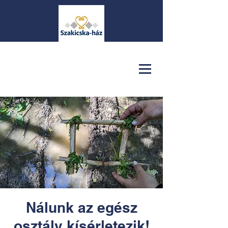
Nálunk az egész
osztály kísérletezik!