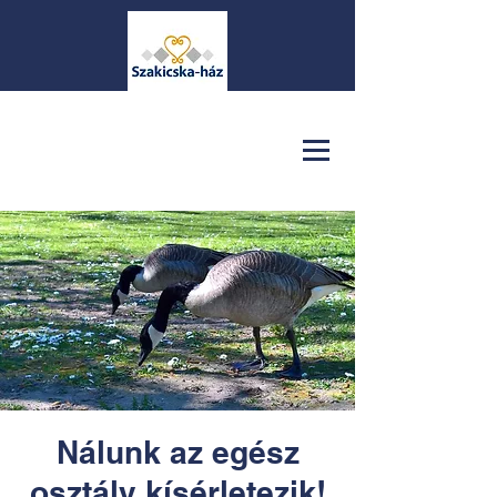
Nálunk az egész
osztály kísérletezik!