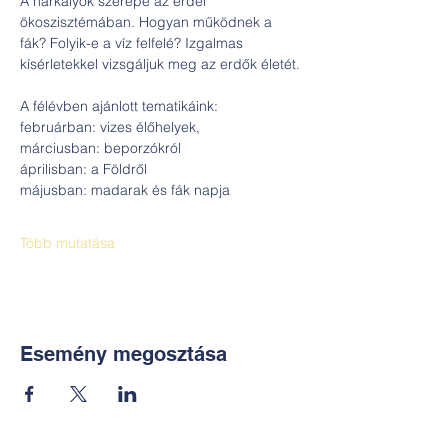
A harkályok szerepe az erdei 
ökoszisztémában. Hogyan működnek a 
fák? Folyik-e a víz felfelé? Izgalmas 
kísérletekkel vizsgáljuk meg az erdők életét.
A félévben ajánlott tematikáink: 
februárban: vizes élőhelyek, 
márciusban: beporzókról
áprilisban: a Földről
májusban: madarak és fák napja
Több mutatása
Esemény megosztása