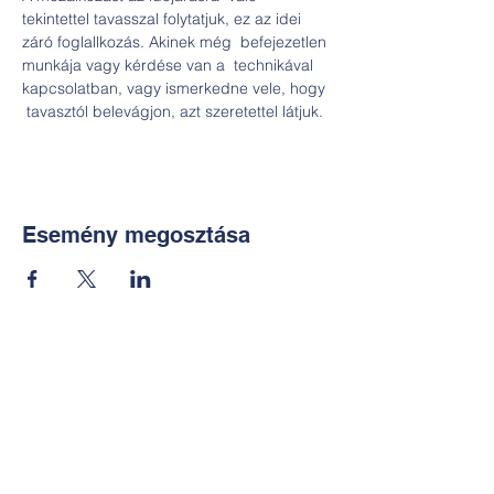
tekintettel tavasszal folytatjuk, ez az idei 
záró foglallkozás. Akinek még  befejezetlen 
munkája vagy kérdése van a  technikával 
kapcsolatban, vagy ismerkedne vele, hogy 
 tavasztól belevágjon, azt szeretettel látjuk.
Esemény megosztása
Kapcsolat:
TUDOMÁNYOS
E-mail:
alkotoreszecskek@gmail.co