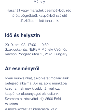
Műhely
Használt vagy maradék csempékből, régi
törött bögrékből, kaspókból születő
díszítőtechnikát tanulunk.
Idő és helyszín
2019. okt. 02. 17:00 – 19:30
Szakicska-ház NEKEM Műhely, Csömör,
Kacsóh Pongrác utca 1., 2141 Hungary
Az eseményről
Nyári munkáinkat, tükörkeret mozaikjaink 
befejező alkalma. Aki új, apró munkába 
kezd, annak egy kisebb tányérhoz, 
kaspóhoz alapanyagot biztosítunk. 
Számára a  részvételi díj: 2500 Ft/fő 
/alkalom
A mozaikozást az időjárásra  való 