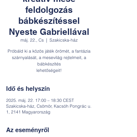
feldolgozás
bábkészítéssel
Nyeste Gabriellával
máj. 22., Cs
  |  
Szakicska-ház
Próbáld ki a közös játék örömét, a fantázia
szárnyalását, a mesevilág rejtelmeit, a
bábkészítés
lehetőségeit!
Idő és helyszín
2025. máj. 22. 17:00 – 18:30 CEST
Szakicska-ház, Csömör, Kacsóh Pongrác u.
1, 2141 Magyarország
Az eseményről