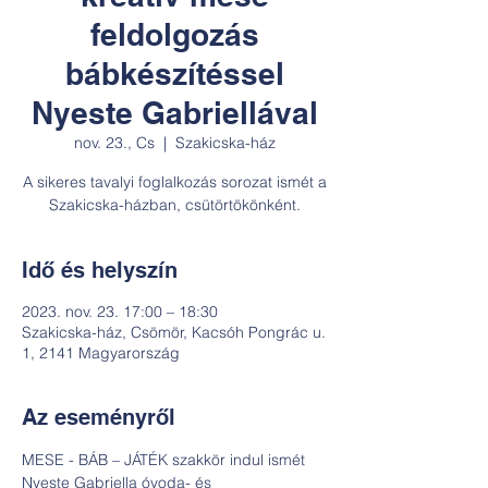
feldolgozás
bábkészítéssel
Nyeste Gabriellával
nov. 23., Cs
  |  
Szakicska-ház
A sikeres tavalyi foglalkozás sorozat ismét a
Szakicska-házban, csütörtökönként.
Idő és helyszín
2023. nov. 23. 17:00 – 18:30
Szakicska-ház, Csömör, Kacsóh Pongrác u.
1, 2141 Magyarország
Az eseményről
MESE - BÁB – JÁTÉK szakkör indul ismét
Nyeste Gabriella óvoda- és 