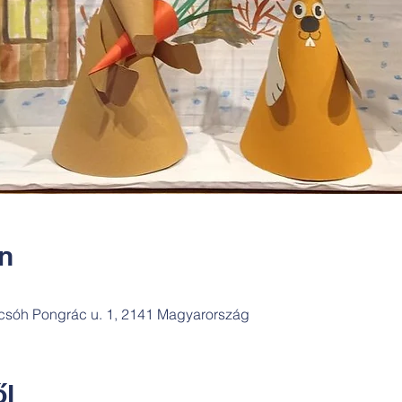
ín
csóh Pongrác u. 1, 2141 Magyarország
l