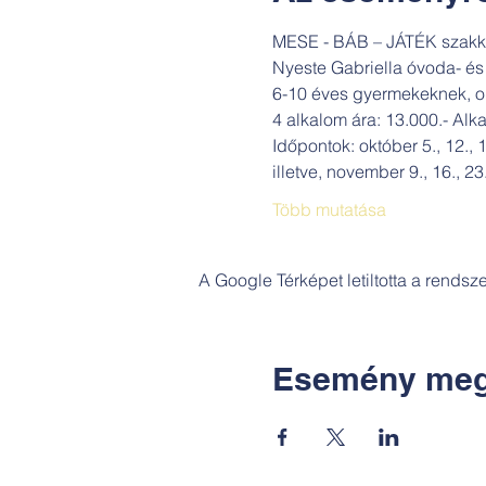
MESE - BÁB – JÁTÉK szakkö
Nyeste Gabriella óvoda- é
6-10 éves gyermekeknek, ok
4 alkalom ára: 13.000.- Alk
Időpontok: október 5., 12., 1
illetve, november 9., 16., 23.
Több mutatása
A Google Térképet letiltotta a rends
Esemény meg