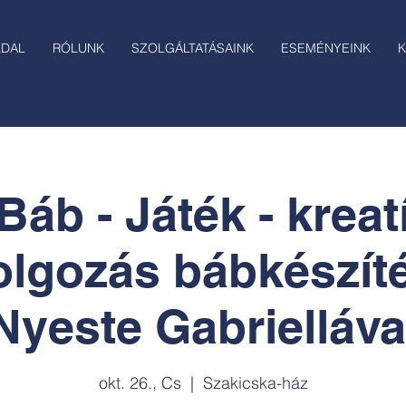
LDAL
RÓLUNK
SZOLGÁLTATÁSAINK
ESEMÉNYEINK
K
Báb - Játék - krea
olgozás bábkészít
Nyeste Gabrielláva
okt. 26., Cs
  |  
Szakicska-ház