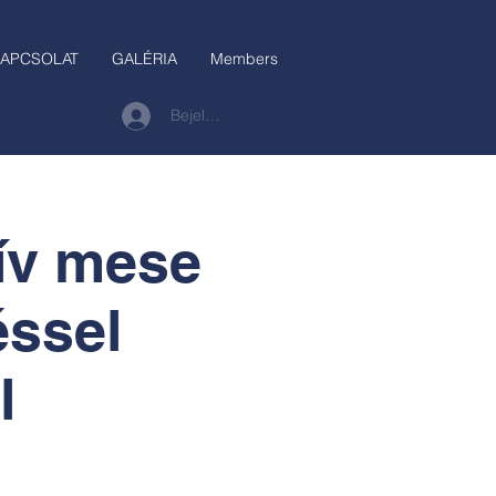
APCSOLAT
GALÉRIA
Members
Bejelentkezés
tív mese
éssel
l