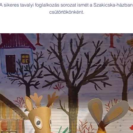
A sikeres tavalyi foglalkozás sorozat ismét a Szakicska-házban
csütörtökönként.