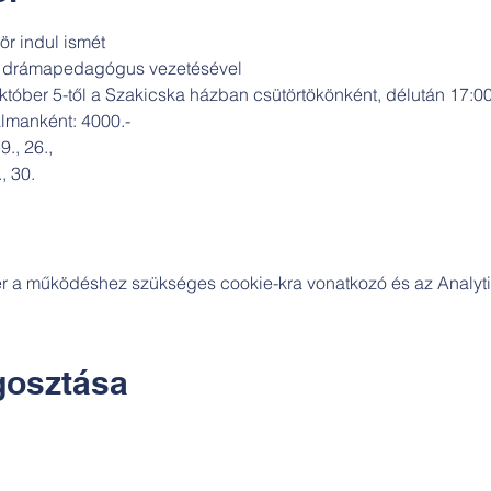
r indul ismét
s drámapedagógus vezetésével
tóber 5-től a Szakicska házban csütörtökönként, délután 17:0
almanként: 4000.-
9., 26.,
, 30.
zer a működéshez szükséges cookie-kra vonatkozó és az Analytic
osztása