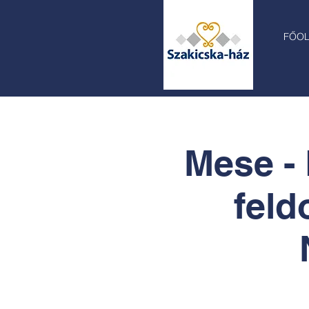
FŐO
Mese - 
feld