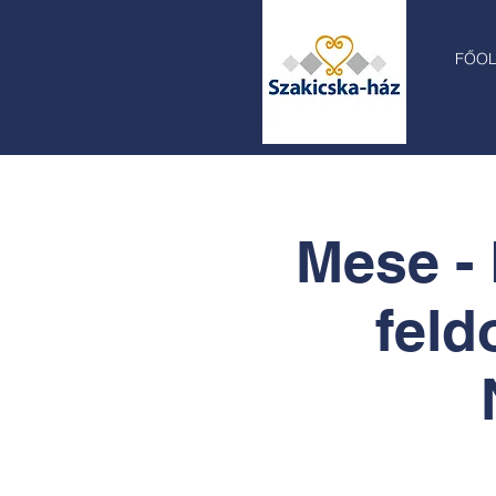
FŐO
Mese - 
feld