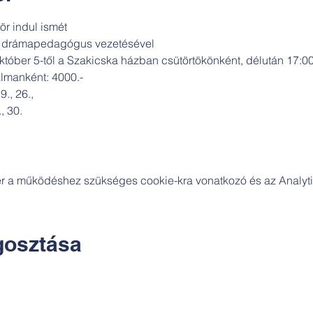
r indul ismét
s drámapedagógus vezetésével
tóber 5-től a Szakicska házban csütörtökönként, délután 17:0
almanként: 4000.-
9., 26.,
, 30.
zer a működéshez szükséges cookie-kra vonatkozó és az Analytic
osztása