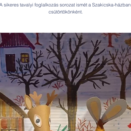
A sikeres tavalyi foglalkozás sorozat ismét a Szakicska-házban
csütörtökönként.