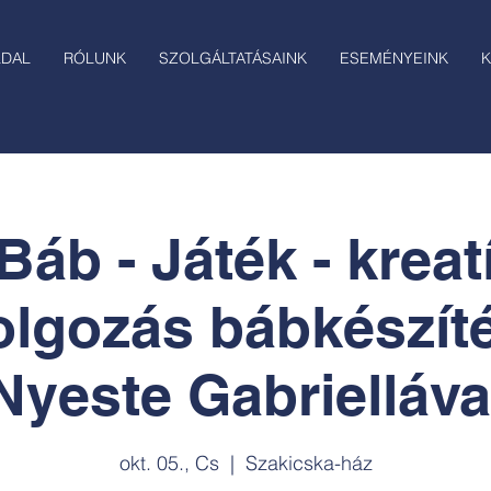
LDAL
RÓLUNK
SZOLGÁLTATÁSAINK
ESEMÉNYEINK
K
Báb - Játék - krea
olgozás bábkészít
Nyeste Gabrielláva
okt. 05., Cs
  |  
Szakicska-ház