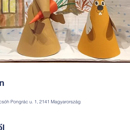
ín
csóh Pongrác u. 1, 2141 Magyarország
l