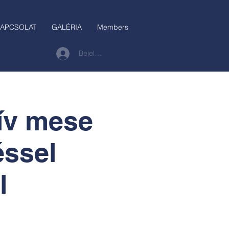
APCSOLAT
GALÉRIA
Members
Bejelentkezés
tív mese
éssel
l