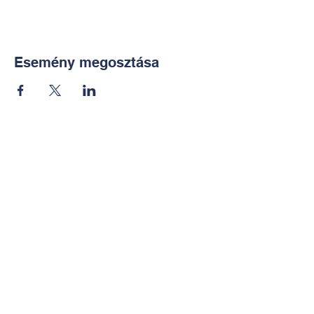
Esemény megosztása
Kapcsolat:
TUDOMÁNYOS
E-mail:
alkotoreszecskek@gmail.co
m
Telefon: +36-30-2551266
KÉZMŰVES
E-mail:
nekem.muhely@gmail.com