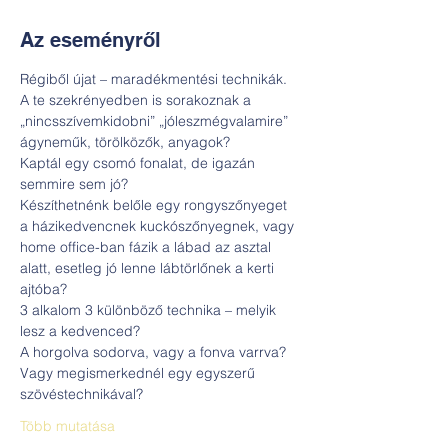
Az eseményről
Régiből újat – maradékmentési technikák.
A te szekrényedben is sorakoznak a 
„nincsszívemkidobni” „jóleszmégvalamire” 
ágyneműk, törölközők, anyagok?
Kaptál egy csomó fonalat, de igazán 
semmire sem jó?
Készíthetnénk belőle egy rongyszőnyeget 
a házikedvencnek kuckószőnyegnek, vagy 
home office-ban fázik a lábad az asztal 
alatt, esetleg jó lenne lábtörlőnek a kerti 
ajtóba?
3 alkalom 3 különböző technika – melyik 
lesz a kedvenced?
A horgolva sodorva, vagy a fonva varrva? 
Vagy megismerkednél egy egyszerű 
szövéstechnikával?
Több mutatása