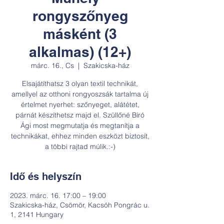
rongyszőnyeg
másként (3
alkalmas) (12+)
márc. 16., Cs
  |  
Szakicska-ház
Elsajátíthatsz 3 olyan textil technikát,
amellyel az otthoni rongyoszsák tartalma új
értelmet nyerhet: szőnyeget, alátétet,
párnát készíthetsz majd el. Szüllőné Bíró
Ági most megmutatja és megtanítja a
technikákat, ehhez minden eszközt biztosít,
a többi rajtad múlik.:-)
Idő és helyszín
2023. márc. 16. 17:00 – 19:00
Szakicska-ház, Csömör, Kacsóh Pongrác u.
1, 2141 Hungary