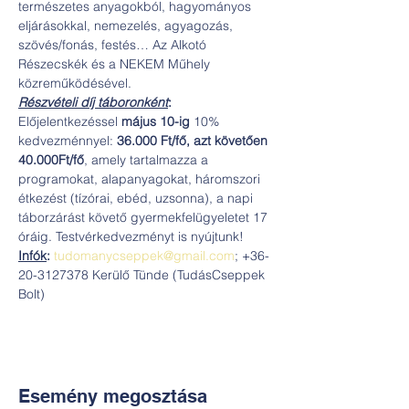
természetes anyagokból, hagyományos 
eljárásokkal, nemezelés, agyagozás, 
szövés/fonás, festés… Az Alkotó 
Részecskék és a NEKEM Műhely 
közreműködésével.
Részvételi díj táboronként
: 
Előjelentkezéssel 
május 10-ig
 10% 
kedvezménnyel: 
36.000 Ft/fő,
azt követően 
40.000Ft/fő
, amely tartalmazza a 
programokat, alapanyagokat, háromszori 
étkezést (tízórai, ebéd, uzsonna), a napi 
táborzárást követő gyermekfelügyeletet 17 
óráig. Testvérkedvezményt is nyújtunk!
Infók
:
tudomanycseppek@gmail.com
; +36-
20-3127378 Kerülő Tünde (TudásCseppek 
Bolt)
Esemény megosztása