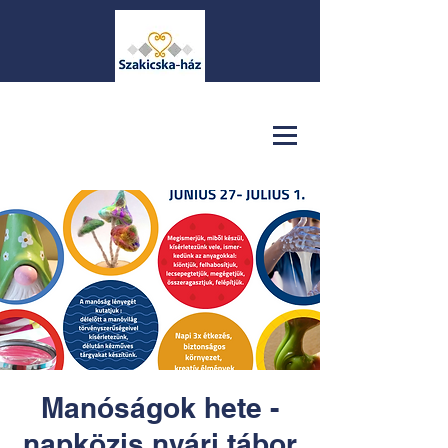
Manóságok hete -
napközis nyári tábor