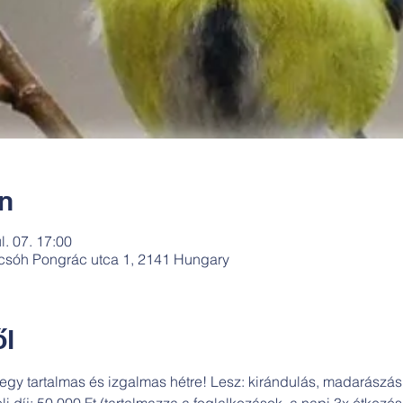
ín
úl. 07. 17:00
csóh Pongrác utca 1, 2141 Hungary
l
egy tartalmas és izgalmas hétre! Lesz: kirándulás, madarászás,
li díj: 50 000 Ft (tartalmazza a foglalkozások, a napi 3x étkezé