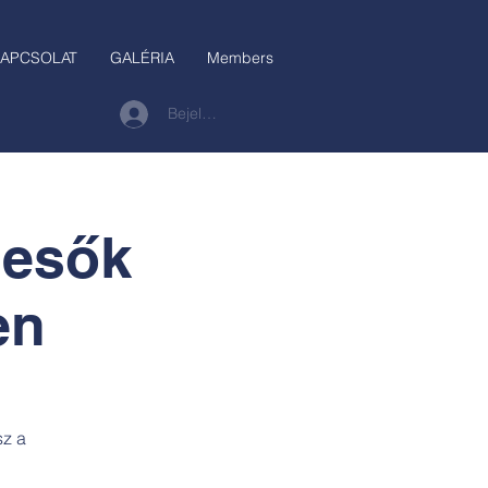
APCSOLAT
GALÉRIA
Members
Bejelentkezés
lesők
en
sz a