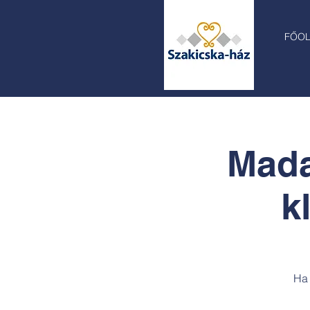
FŐO
Mada
k
Ha 