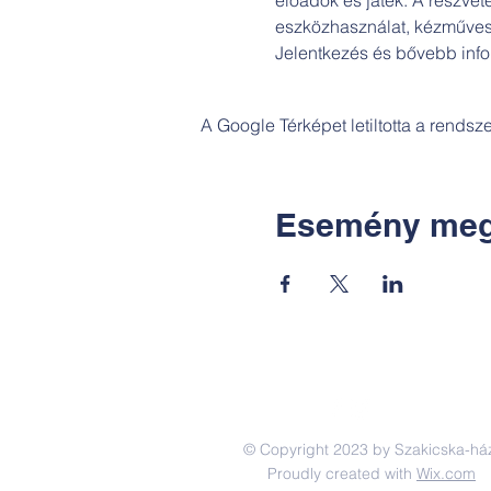
eszközhasználat, kézműves 
Jelentkezés és bővebb infor
A Google Térképet letiltotta a rends
Esemény meg
© Copyright 2023 by Szakicska-há
Proudly created with
Wix.com