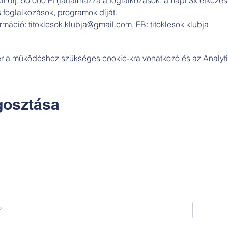
foglalkozások, programok díját. 
máció: titoklesok.klubja@gmail.com, FB: titoklesok klubja 
zer a működéshez szükséges cookie-kra vonatkozó és az Analytic
osztása
Kapcsolat:
z.
TUDOMÁNYOS
E-mail:
alkotoreszecskek@gmail.com