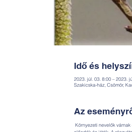
Idő és helysz
2023. júl. 03. 8:00 – 2023. j
Szakicska-ház, Csömör, Ka
Az eseményrő
 Környezeti nevelők várnak 
előadók és játék. A részvéte