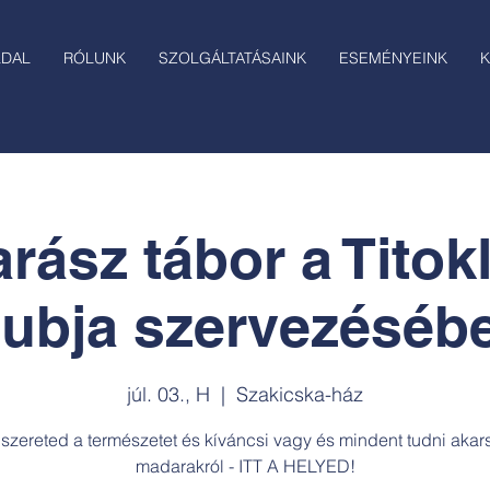
LDAL
RÓLUNK
SZOLGÁLTATÁSAINK
ESEMÉNYEINK
K
rász tábor a Titok
lubja szervezéséb
júl. 03., H
  |  
Szakicska-ház
szereted a természetet és kíváncsi vagy és mindent tudni akar
madarakról - ITT A HELYED!