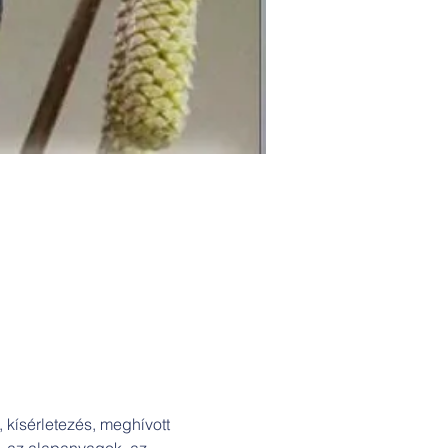
 kísérletezés, meghívott 
s, az alapanyagok, az 