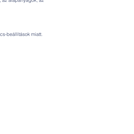
s-beállítások miatt.
Cím:
Szakicska-ház