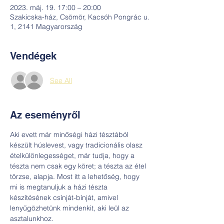
2023. máj. 19. 17:00 – 20:00
Szakicska-ház, Csömör, Kacsóh Pongrác u.
1, 2141 Magyarország
Vendégek
See All
Az eseményről
Aki evett már minőségi házi tésztából 
készült húslevest, vagy tradicionális olasz 
ételkülönlegességet, már tudja, hogy a 
tészta nem csak egy köret; a tészta az étel 
törzse, alapja. Most itt a lehetőség, hogy 
mi is megtanuljuk a házi tészta 
készítésének csínját-bínját, amivel 
lenyűgözhetünk mindenkit, aki leül az 
asztalunkhoz.