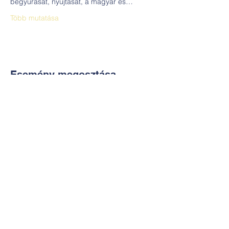
begyúrását, nyújtását, a magyar és…
Több mutatása
Esemény megosztása
Kapcsolat:
TUDOMÁNYOS
E-mail:
alkotoreszecskek@gmail.co
m
Telefon: +36-30-2551266
KÉZMŰVES