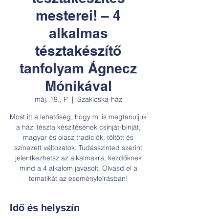
mesterei! – 4
alkalmas
tésztakészítő
tanfolyam Ágnecz
Mónikával
máj. 19., P
  |  
Szakicska-ház
Most itt a lehetőség, hogy mi is megtanuljuk
a házi tészta készítésének csínját-bínját,
magyar és olasz tradíciók, töltött és
színezett változatok. Tudásszinted szerint
jelentkezhetsz az alkalmakra, kezdőknek
mind a 4 alkalom javasolt. Olvasd el a
tematikát az eseményleírásban!
Idő és helyszín