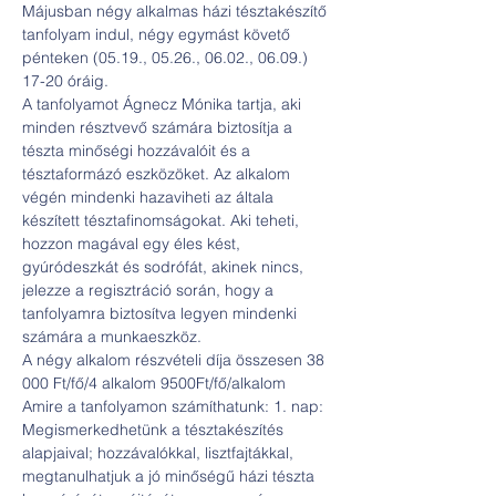
Májusban négy alkalmas házi tésztakészítő 
tanfolyam indul, négy egymást követő 
pénteken (05.19., 05.26., 06.02., 06.09.) 
17-20 óráig.
A tanfolyamot Ágnecz Mónika tartja, aki 
minden résztvevő számára biztosítja a 
tészta minőségi hozzávalóit és a 
tésztaformázó eszközöket. Az alkalom 
végén mindenki hazaviheti az általa 
készített tésztafinomságokat. Aki teheti, 
hozzon magával egy éles kést, 
gyúródeszkát és sodrófát, akinek nincs, 
jelezze a regisztráció során, hogy a 
tanfolyamra biztosítva legyen mindenki 
számára a munkaeszköz.
A négy alkalom részvételi díja összesen 38 
000 Ft/fő/4 alkalom 9500Ft/fő/alkalom 
Amire a tanfolyamon számíthatunk: 1. nap: 
Megismerkedhetünk a tésztakészítés 
alapjaival; hozzávalókkal, lisztfajtákkal, 
megtanulhatjuk a jó minőségű házi tészta 