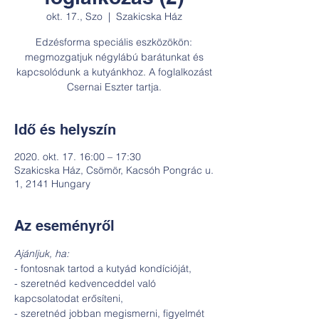
okt. 17., Szo
  |  
Szakicska Ház
Edzésforma speciális eszközökön:
megmozgatjuk négylábú barátunkat és
kapcsolódunk a kutyánkhoz. A foglalkozást
Csernai Eszter tartja.
Idő és helyszín
2020. okt. 17. 16:00 – 17:30
Szakicska Ház, Csömör, Kacsóh Pongrác u.
1, 2141 Hungary
Az eseményről
Ajánljuk, ha:
- fontosnak tartod a kutyád kondícióját,
- szeretnéd kedvenceddel való 
kapcsolatodat erősíteni,
- szeretnéd jobban megismerni, figyelmét 