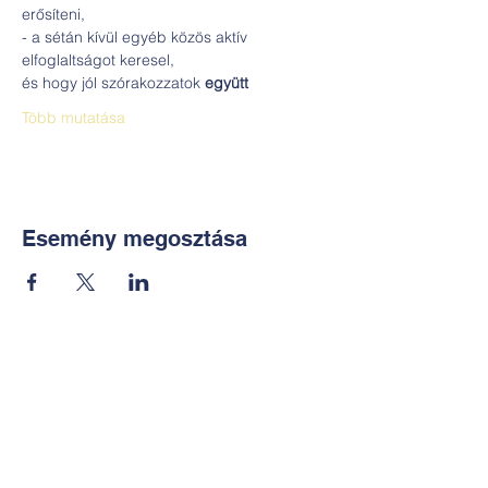
erősíteni,
- a sétán kívül egyéb közös aktív 
elfoglaltságot keresel,
és hogy jól szórakozzatok 
együtt
Több mutatása
Esemény megosztása
Kapcsolat:
TUDOMÁNYOS
E-mail:
alkotoreszecskek@gmail.co