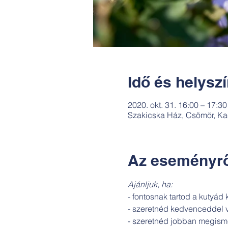
Idő és helysz
2020. okt. 31. 16:00 – 17:30
Szakicska Ház, Csömör, Ka
Az eseményrő
Ajánljuk, ha:
- fontosnak tartod a kutyád 
- szeretnéd kedvenceddel v
- szeretnéd jobban megismer