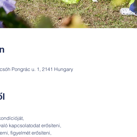
ín
csóh Pongrác u. 1, 2141 Hungary
l
kondícióját,
aló kapcsolatodat erősíteni,
ni, figyelmét erősíteni,