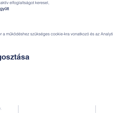
aktív elfoglaltságot keresel,
gyütt
zer a működéshez szükséges cookie-kra vonatkozó és az Analytic
osztása
Kapcsolat:
z.
TUDOMÁNYOS