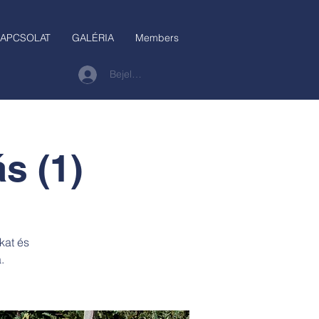
APCSOLAT
GALÉRIA
Members
Bejelentkezés
s (1)
kat és
.