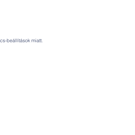
s-beállítások miatt.
Cím:
Szakicska-ház