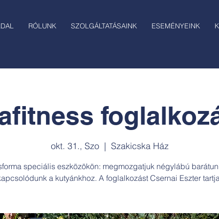
LDAL
RÓLUNK
SZOLGÁLTATÁSAINK
ESEMÉNYEINK
K
afitness foglalkozá
okt. 31., Szo
  |  
Szakicska Ház
forma speciális eszközökön: megmozgatjuk négylábú barátun
kapcsolódunk a kutyánkhoz. A foglalkozást Csernai Eszter tartja