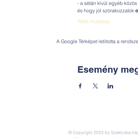
- a sétán kívül egyéb közös 
és hogy jól szórakozzatok 
e
Több mutatása
A Google Térképet letiltotta a rends
Esemény meg
© Copyright 2023 by Szakicska-há