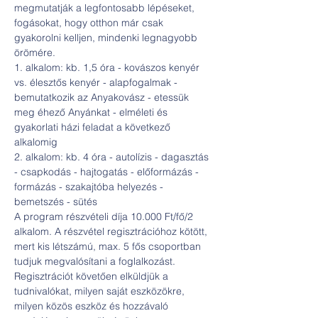
megmutatják a legfontosabb lépéseket, 
fogásokat, hogy otthon már csak 
gyakorolni kelljen, mindenki legnagyobb 
örömére. 
1. alkalom: kb. 1,5 óra - kovászos kenyér 
vs. élesztős kenyér - alapfogalmak - 
bemutatkozik az Anyakovász - etessük 
meg éhező Anyánkat - elméleti és 
gyakorlati házi feladat a következő 
alkalomig 
2. alkalom: kb. 4 óra - autolízis - dagasztás 
- csapkodás - hajtogatás - előformázás - 
formázás - szakajtóba helyezés - 
bemetszés - sütés 
A program részvételi díja 10.000 Ft/fő/2 
alkalom. A részvétel regisztrációhoz kötött, 
mert kis létszámú, max. 5 fős csoportban 
tudjuk megvalósítani a foglalkozást.  
Regisztrációt követően elküldjük a 
tudnivalókat, milyen saját eszközökre, 
milyen közös eszköz és hozzávaló 