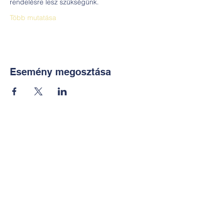
rendelésre lesz szükségünk. 
Több mutatása
Esemény megosztása
Kapcsolat:
TUDOMÁNYOS
E-mail:
alkotoreszecskek@gmail.co
m
Telefon: +36-30-2551266
KÉZMŰVES