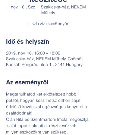
nov. 16., Szo
  |  
Szakicska-ház, NEKEM
Műhely
Idő és helyszín
2019. nov. 16. 16:00 – 18:00
Szakicska-ház, NEKEM Műhely, Csömör,
Kacsóh Pongrác utca 1., 2141 Hungary
Az eseményről
Megtanulhatod két elkötelezett hobbi 
péktől, hogyan készíthetsz otthon saját 
érlelésű kovásszal egészséges kenyeret a 
családodnak!  
Oláh Rita és Szentmártoni Imola megosztja 
 saját tapasztalatait a  résztvevőkkel: 
milyen eszközökre van szükség, 