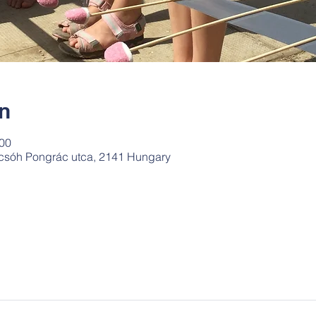
ín
:00
csóh Pongrác utca, 2141 Hungary