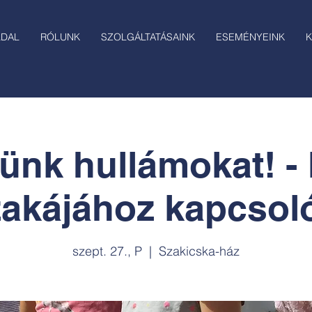
LDAL
RÓLUNK
SZOLGÁLTATÁSAINK
ESEMÉNYEINK
K
ünk hullámokat! -
zakájához kapcsol
szept. 27., P
  |  
Szakicska-ház