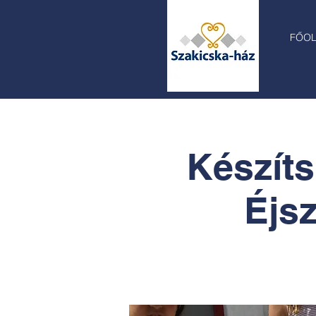
FŐO
Készíts
Éjs