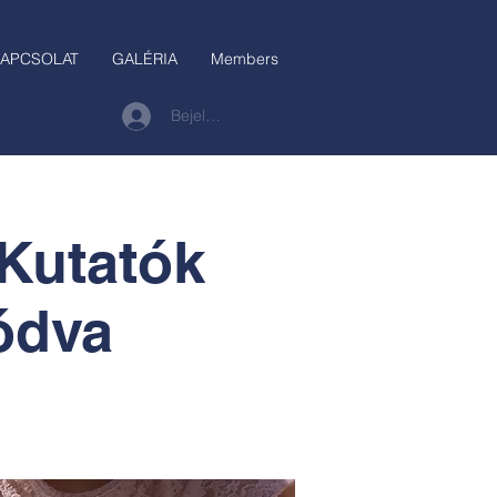
APCSOLAT
GALÉRIA
Members
Bejelentkezés
 Kutatók
ódva