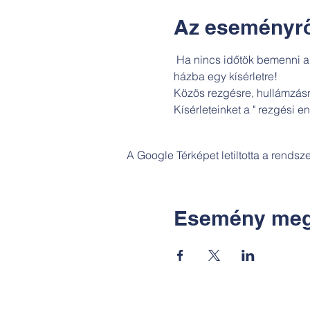
Az eseményrő
 Ha nincs időtök bemenni a
házba egy kísérletre!

Közös rezgésre, hullámzásr
Kísérleteinket a " rezgési e
A Google Térképet letiltotta a rends
Esemény meg