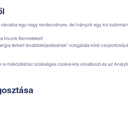
l
 városba egy nagy rendezvényre, de hiányzik egy kis tudomány
a hívunk Benneteket! 

nergia térbeli továbbterjedésének" vizsgálata köré csoportosítjuk
zer a működéshez szükséges cookie-kra vonatkozó és az Analytic
osztása