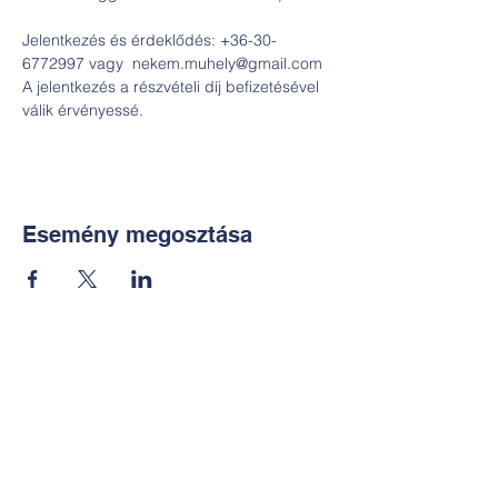
Jelentkezés és érdeklődés: +36-30-
6772997 vagy  nekem.muhely@gmail.com

A jelentkezés a részvételi díj befizetésével 
válik érvényessé.  
Esemény megosztása
Kapcsolat:
TUDOMÁNYOS
E-mail:
alkotoreszecskek@gmail.co