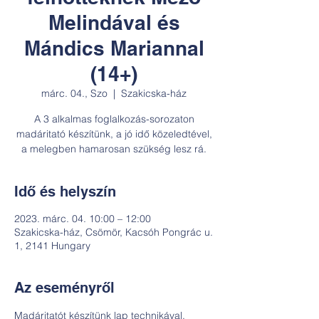
Melindával és
Mándics Mariannal
(14+)
márc. 04., Szo
  |  
Szakicska-ház
A 3 alkalmas foglalkozás-sorozaton
madáritató készítünk, a jó idő közeledtével,
a melegben hamarosan szükség lesz rá.
Idő és helyszín
2023. márc. 04. 10:00 – 12:00
Szakicska-ház, Csömör, Kacsóh Pongrác u.
1, 2141 Hungary
Az eseményről
Madáritatót készítünk lap technikával. 