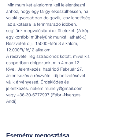
 Minimum két alkalomra kell lejelentkezni 
ahhoz, hogy egy tárgy elkészülhessen, ha 
valaki gyorsabban dolgozik, lesz lehetőség 
 az alkotásra  a fennmaradó időben, 
segítünk megvalósítani az ötleteket. (A kép 
egy korábbi műhelyünk munkái láthatók.)
Részvételi díj:  15000Ft/fő/ 3 alkalom, 
12.000Ft/ fő/ 2 alkalom
A részvétel regisztrációhoz kötött, mivel kis 
csoportban dolgozunk, min 4 max 12 
fővel. Jelentkezési határidő Február 27. 
Jelentkezés a részvételi díj befizetésével 
válik érvényessé. Érdeklődés és 
jelentkezés: nekem.muhely@gmail.com 
vagy +36-30-6772997 (Fábri-Nyerges 
Andi)
Esemény megosztása