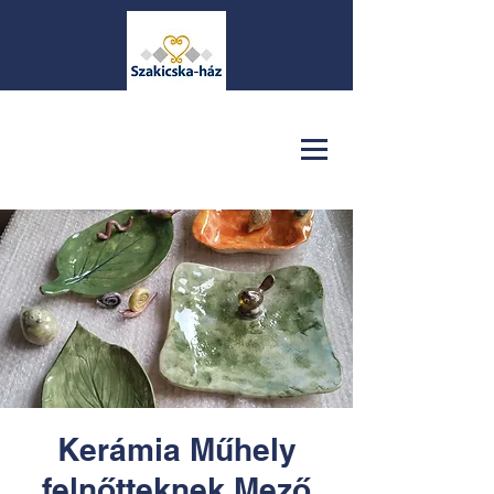
Kerámia Műhely
felnőtteknek Mező