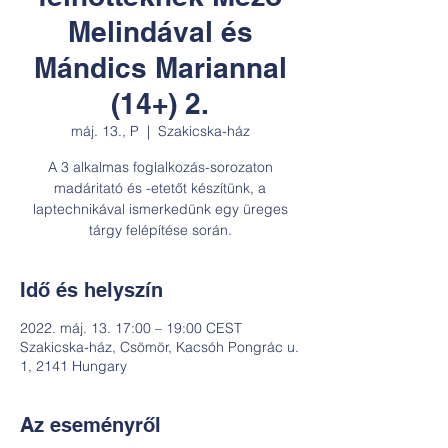
Melindával és
Mándics Mariannal
(14+) 2.
máj. 13., P
  |  
Szakicska-ház
A 3 alkalmas foglalkozás-sorozaton
madáritató és -etetőt készítünk, a
laptechnikával ismerkedünk egy üreges
tárgy felépítése során.
Idő és helyszín
2022. máj. 13. 17:00 – 19:00 CEST
Szakicska-ház, Csömör, Kacsóh Pongrác u.
1, 2141 Hungary
Az eseményről