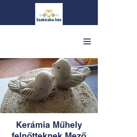
Kerámia Műhely
felnőtteknek Mező