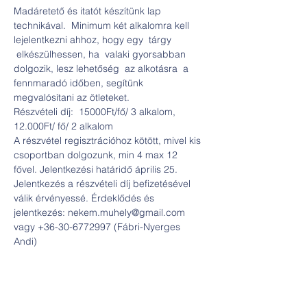
Madáretető és itatót készítünk lap 
technikával.  Minimum két alkalomra kell 
lejelentkezni ahhoz, hogy egy  tárgy 
 elkészülhessen, ha  valaki gyorsabban 
dolgozik, lesz lehetőség  az alkotásra  a 
fennmaradó időben, segítünk 
megvalósítani az ötleteket.
Részvételi díj:  15000Ft/fő/ 3 alkalom, 
12.000Ft/ fő/ 2 alkalom
A részvétel regisztrációhoz kötött, mivel kis 
csoportban dolgozunk, min 4 max 12 
fővel. Jelentkezési határidő április 25. 
Jelentkezés a részvételi díj befizetésével 
válik érvényessé. Érdeklődés és 
jelentkezés: nekem.muhely@gmail.com 
vagy +36-30-6772997 (Fábri-Nyerges 
Andi)