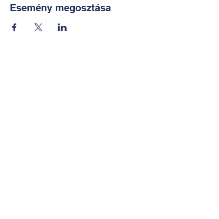
Esemény megosztása
Kapcsolat:
TUDOMÁNYOS
E-mail:
alkotoreszecskek@gmail.co
m
Telefon: +36-30-2551266
KÉZMŰVES
E-mail:
nekem.muhely@gmail.com
Telefon:
+36-30-6772997