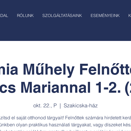
LDAL
RÓLUNK
SZOLGÁLTATÁSAINK
ESEMÉNYEINK
K
ia Műhely Felnőt
s Mariannal 1-2. (2
okt. 22., P
  |  
Szakicska-ház
zítsd el saját otthonod tárgyait! Felnőttek számára hirdetett ker
nkben olyan praktikus használati tárgyakat, vagy díszeket kész