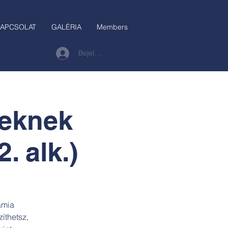
APCSOLAT
GALÉRIA
Members
Bejelentkezés
teknek
. alk.)
ámia
íthetsz,