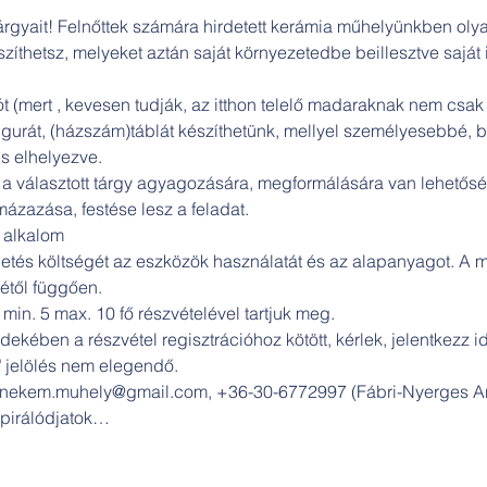
tárgyait! Felnőttek számára hirdetett kerámia műhelyünkben olya
zíthetsz, melyeket aztán saját környezetedbe beillesztve saját 
t (mert , kevesen tudják, az itthon telelő madaraknak nem csak
figurát, (házszám)táblát készíthetünk, mellyel személyesebbé, 
s elhelyezve.

.) a választott tárgy agyagozására, megformálására van lehetős
 mázazása, festése lesz a feladat.
 alkalom

getés költségét az eszközök használatát és az alapanyagot. A 
étől függően.

min. 5 max. 10 fő részvételével tartjuk meg.

ekében a részvétel regisztrációhoz kötött, kérlek, jelentkezz 
" jelölés nem elegendő.

: nekem.muhely@gmail.com, +36-30-6772997 (Fábri-Nyerges A
nspirálódjatok…