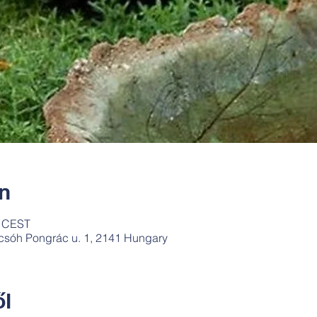
ín
0 CEST
csóh Pongrác u. 1, 2141 Hungary
l