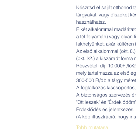
Készítsd el saját otthonod 
tárgyakat, vagy díszeket kés
használhatsz.

E két alkalommal madáritató
a tél folyamán) vagy olyan 
lakhelyünket, akár kültéren i
Az első alkalommal (okt. 8
(okt. 22.) a kiszáradt forma
Részvételi díj: 10.000Ft/fő/2
mely tartalmazza az első é
300-500 Ft/db a tárgy méret
A foglalkozás kiscsoportos, 
A biztonságos szervezés érd
"Ott leszek" és "Érdeklődőm
Érdeklődés és jelentkezés
(A kép illusztráció, hogy i
Több mutatása