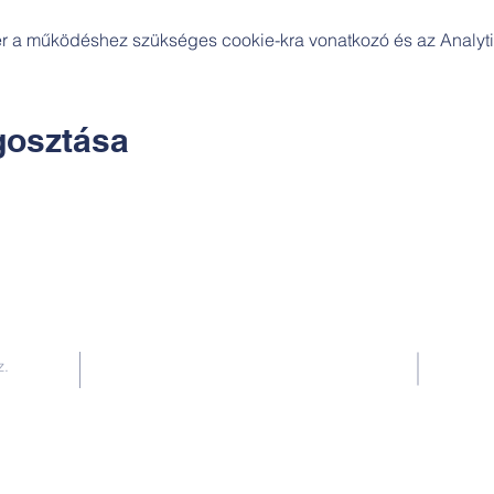
zer a működéshez szükséges cookie-kra vonatkozó és az Analytic
osztása
Kapcsolat:
z.
TUDOMÁNYOS
E-mail:
alkotoreszecskek@gmail.com
Telefon: +36-30-2551266
KÉZMŰVES
E-mail: nekem.muhely@gmail.com