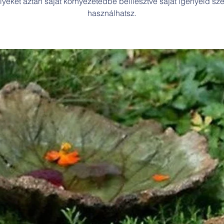
yeket aztán saját környezetedbe beillesztve saját igényeid sze
használhatsz.