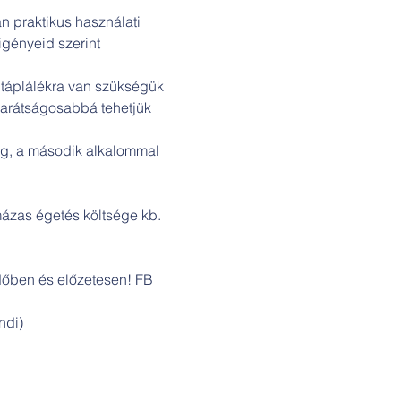
n praktikus használati 
igényeid szerint 
 táplálékra van szükségük 
barátságosabbá tehetjük 
ég, a második alkalommal 
mázas égetés költsége kb. 
időben és előzetesen! FB 
ndi)