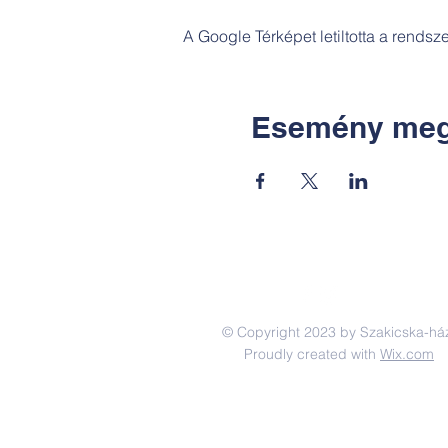
A Google Térképet letiltotta a rends
Esemény meg
© Copyright 2023 by Szakicska-há
Proudly created with
Wix.com