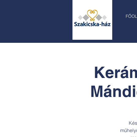
FŐO
Kerám
Mándic
Kés
műhelyü