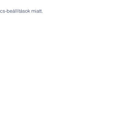
s-beállítások miatt.
Cím:
Szakicska-ház