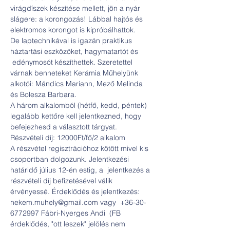
virágdíszek készítése mellett, jön a nyár 
slágere: a korongozás! Lábbal hajtós és 
elektromos korongot is kipróbálhattok. 
De laptechnikával is igazán praktikus 
háztartási eszközöket, hagymatartót és 
 edénymosót készíthettek. Szeretettel 
várnak benneteket Kerámia Műhelyünk 
alkotói: Mándics Mariann, Mező Melinda 
és Bolesza Barbara.
A három alkalomból (hétfő, kedd, péntek) 
legalább kettőre kell jelentkezned, hogy 
befejezhesd a választott tárgyat.
Részvételi díj: 12000Ft/fő/2 alkalom
A részvétel regisztrációhoz kötött mivel kis 
csoportban dolgozunk. Jelentkezési 
határidő július 12-én estig, a  jelentkezés a 
részvételi díj befizetésével válik 
érvényessé. Érdeklődés és jelentkezés: 
nekem.muhely@gmail.com vagy  +36-30-
6772997 Fábri-Nyerges Andi  (FB 
érdeklődés, "ott leszek" jelölés nem 