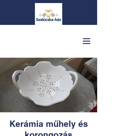
Kerámia műhely és
korongozás