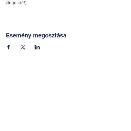
elegendő!)
Esemény megosztása
Kapcsolat:
TUDOMÁNYOS
E-mail:
alkotoreszecskek@gmail.co
m
Telefon: +36-30-2551266
KÉZMŰVES
E-mail: