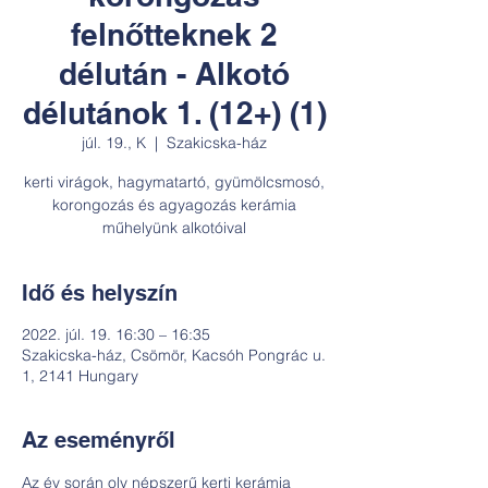
felnőtteknek 2
délután - Alkotó
délutánok 1. (12+) (1)
júl. 19., K
  |  
Szakicska-ház
kerti virágok, hagymatartó, gyümölcsmosó,
korongozás és agyagozás kerámia
műhelyünk alkotóival
Idő és helyszín
2022. júl. 19. 16:30 – 16:35
Szakicska-ház, Csömör, Kacsóh Pongrác u.
1, 2141 Hungary
Az eseményről
Az év során oly népszerű kerti kerámia 