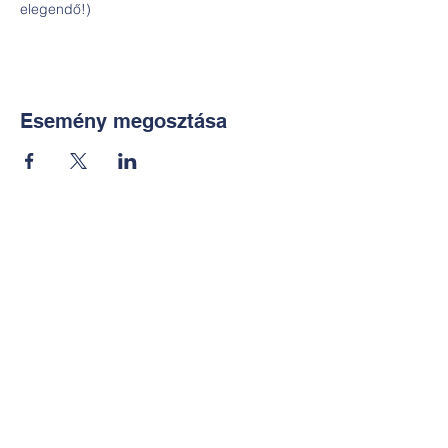
elegendő!)
Esemény megosztása
Kapcsolat:
TUDOMÁNYOS
E-mail:
alkotoreszecskek@gmail.co
m
Telefon: +36-30-2551266
KÉZMŰVES
E-mail: