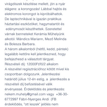
virágdíszek készítése mellett, jön a nyár 
slágere: a korongozás! Lábbal hajtós és 
elektromos korongot is kipróbálhattok. 
De laptechnikával is igazán praktikus 
háztartási eszközöket, hagymatartót és 
 edénymosót készíthettek. Szeretettel 
várnak benneteket Kerámia Műhelyünk 
alkotói: Mándics Mariann, Mező Melinda 
és Bolesza Barbara.
A három alkalomból (hétfő, kedd, péntek) 
legalább kettőre kell jelentkezned, hogy 
befejezhesd a választott tárgyat.
Részvételi díj: 12000Ft/fő/2 alkalom
A részvétel regisztrációhoz kötött mivel kis 
csoportban dolgozunk. Jelentkezési 
határidő július 12-én estig, a  jelentkezés a 
részvételi díj befizetésével válik 
érvényessé. Érdeklődés és jelentkezés: 
nekem.muhely@gmail.com vagy  +36-30-
6772997 Fábri-Nyerges Andi  (FB 
érdeklődés, "ott leszek" jelölés nem 