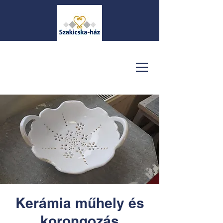
Kerámia műhely és
korongozás