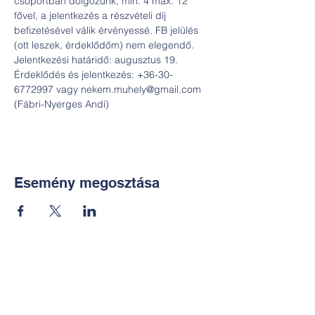
csoportban dolgozunk, min. 4 max. 12 
fővel, a jelentkezés a részvételi díj 
befizetésével válik érvényessé. FB jelülés 
(ott leszek, érdeklődőm) nem elegendő. 
Jelentkezési határidő: augusztus 19. 
Érdeklődés és jelentkezés: +36-30-
6772997 vagy nekem.muhely@gmail.com 
(Fábri-Nyerges Andi)
Esemény megosztása
Kapcsolat:
TUDOMÁNYOS
E-mail: