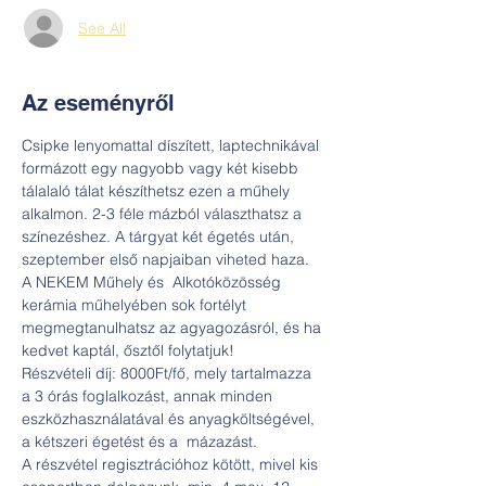
See All
Az eseményről
Csipke lenyomattal díszített, laptechnikával 
formázott egy nagyobb vagy két kisebb 
tálalaló tálat készíthetsz ezen a műhely 
alkalmon. 2-3 féle mázból választhatsz a 
színezéshez. A tárgyat két égetés után, 
szeptember első napjaiban viheted haza.
A NEKEM Műhely és  Alkotóközösség 
kerámia műhelyében sok fortélyt 
megmegtanulhatsz az agyagozásról, és ha 
kedvet kaptál, ősztől folytatjuk!
Részvételi díj: 8000Ft/fő, mely tartalmazza 
a 3 órás foglalkozást, annak minden 
eszközhasználatával és anyagköltségével, 
a kétszeri égetést és a  mázazást.
A részvétel regisztrációhoz kötött, mivel kis 