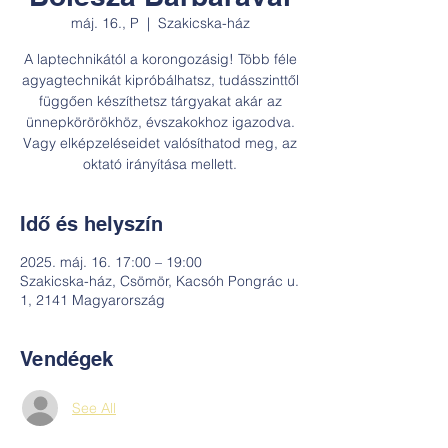
máj. 16., P
  |  
Szakicska-ház
A laptechnikától a korongozásig! Több féle
agyagtechnikát kipróbálhatsz, tudásszinttől
függően készíthetsz tárgyakat akár az
ünnepkörörökhöz, évszakokhoz igazodva.
Vagy elképzeléseidet valósíthatod meg, az
oktató irányítása mellett.
Idő és helyszín
2025. máj. 16. 17:00 – 19:00
Szakicska-ház, Csömör, Kacsóh Pongrác u.
1, 2141 Magyarország
Vendégek
See All