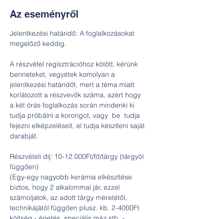
Az eseményről
Jelentkezési határidő: A foglalkozásokat 
megelőző keddig.
A részvétel regisztrációhoz kötött, kérünk 
benneteket, vegyétek komolyan a 
jelentkezési határidőt, mert a téma miatt 
korlátozott a részvevők száma, azért hogy 
a két órás foglalkozás során mindenki ki 
tudja próbálni a korongot, vagy  be  tudja  
fejezni elképzeléseit, el tudja készíteni saját 
darabját.
Részvételi díj: 10-12.000Ft/fő/tárgy (tárgyól 
függően)
(Egy-egy nagyobb kerámia elkészítése 
biztos, hogy 2 alkalommal jár, ezzel 
számoljatok, az adott tárgy méretétől, 
technikájától függően plusz. kb. 2-4000Ft 
költség - égetés, speciális máz stb. - 