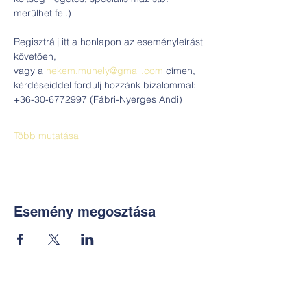
merülhet fel.)
Regisztrálj itt a honlapon az eseményleírást 
követően,
vagy a 
nekem.muhely@gmail.com
 címen, 
kérdéseiddel fordulj hozzánk bizalommal: 
+36-30-6772997 (Fábri-Nyerges Andi)
Több mutatása
Esemény megosztása
Kapcsolat: