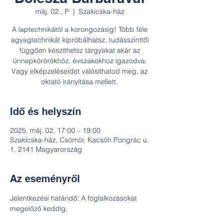
máj. 02., P
  |  
Szakicska-ház
A laptechnikától a korongozásig! Több féle
agyagtechnikát kipróbálhatsz, tudásszinttől
függően készíthetsz tárgyakat akár az
ünnepkörörökhöz, évszakokhoz igazodva.
Vagy elképzeléseidet valósíthatod meg, az
oktató irányítása mellett.
Idő és helyszín
2025. máj. 02. 17:00 – 19:00
Szakicska-ház, Csömör, Kacsóh Pongrác u.
1, 2141 Magyarország
Az eseményről
Jelentkezési határidő: A foglalkozásokat 
megelőző keddig.