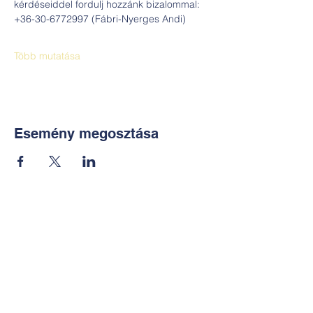
kérdéseiddel fordulj hozzánk bizalommal: 
+36-30-6772997 (Fábri-Nyerges Andi)
Több mutatása
Esemény megosztása
Kapcsolat:
TUDOMÁNYOS
E-mail:
alkotoreszecskek@gmail.co
m