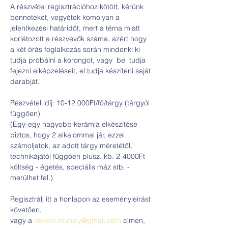
A részvétel regisztrációhoz kötött, kérünk 
benneteket, vegyétek komolyan a 
jelentkezési határidőt, mert a téma miatt 
korlátozott a részvevők száma, azért hogy 
a két órás foglalkozás során mindenki ki 
tudja próbálni a korongot, vagy  be  tudja  
fejezni elképzeléseit, el tudja készíteni saját 
darabját.
Részvételi díj: 10-12.000Ft/fő/tárgy (tárgyól 
függően)
(Egy-egy nagyobb kerámia elkészítése 
biztos, hogy 2 alkalommal jár, ezzel 
számoljatok, az adott tárgy méretétől, 
technikájától függően plusz. kb. 2-4000Ft 
költség - égetés, speciális máz stb. - 
merülhet fel.)
Regisztrálj itt a honlapon az eseményleírást 
követően,
vagy a 
nekem.muhely@gmail.com
 címen, 