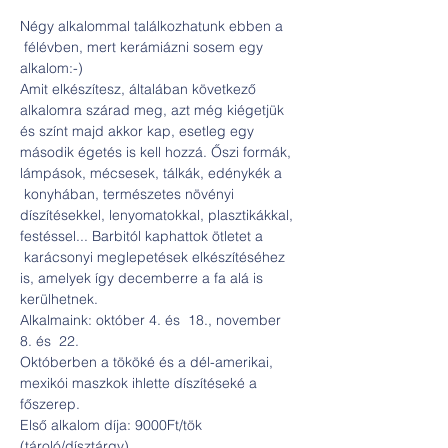
Négy alkalommal találkozhatunk ebben a 
 félévben, mert kerámiázni sosem egy 
alkalom:-) 
Amit elkészítesz, általában következő 
alkalomra szárad meg, azt még kiégetjük 
és színt majd akkor kap, esetleg egy 
második égetés is kell hozzá. Őszi formák, 
lámpások, mécsesek, tálkák, edénykék a 
 konyhában, természetes növényi 
díszítésekkel, lenyomatokkal, plasztikákkal, 
festéssel... Barbitól kaphattok ötletet a 
 karácsonyi meglepetések elkészítéséhez 
is, amelyek így decemberre a fa alá is 
kerülhetnek.
Alkalmaink: október 4. és  18., november 
8. és  22.
Októberben a tököké és a dél-amerikai, 
mexikói maszkok ihlette díszítéseké a 
főszerep.
Első alkalom díja: 9000Ft/tök 
(tároló/dísztárgy)