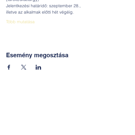
Jelentkezési határidő: szeptember 28., 
illetve az alkalmak előtti hét végéig.
Több mutatása
Esemény megosztása
Kapcsolat:
TUDOMÁNYOS
E-mail:
alkotoreszecskek@gmail.co
m