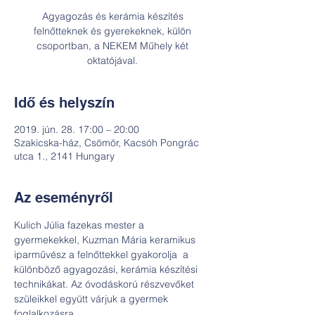
Agyagozás és kerámia készítés
felnőtteknek és gyerekeknek, külön
csoportban, a NEKEM Műhely két
oktatójával.
Idő és helyszín
2019. jún. 28. 17:00 – 20:00
Szakicska-ház, Csömör, Kacsóh Pongrác
utca 1., 2141 Hungary
Az eseményről
Kulich Júlia fazekas mester a 
gyermekekkel, Kuzman Mária keramikus 
iparművész a felnőttekkel gyakorolja  a 
különböző agyagozási, kerámia készítési 
technikákat. Az óvodáskorú részvevőket 
szüleikkel együtt várjuk a gyermek 
foglalkozásra. 