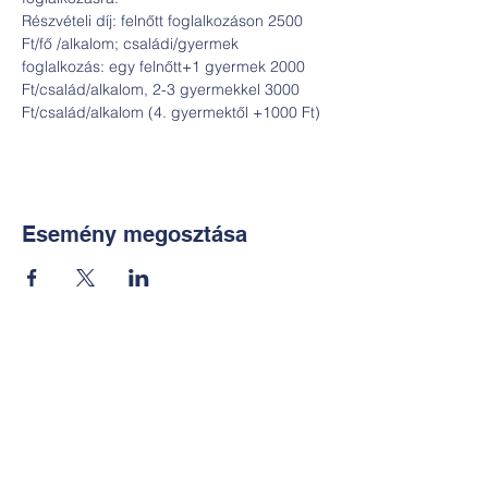
Részvételi díj: felnőtt foglalkozáson 2500 
Ft/fő /alkalom; családi/gyermek 
foglalkozás: egy felnőtt+1 gyermek 2000 
Ft/család/alkalom, 2-3 gyermekkel 3000 
Ft/család/alkalom (4. gyermektől +1000 Ft)
Esemény megosztása
Kapcsolat:
TUDOMÁNYOS
E-mail:
alkotoreszecskek@gmail.co