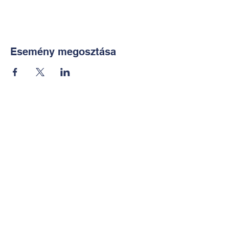
Esemény megosztása
Kapcsolat:
TUDOMÁNYOS
E-mail:
alkotoreszecskek@gmail.co
m
Telefon: +36-30-2551266
KÉZMŰVES
E-mail: