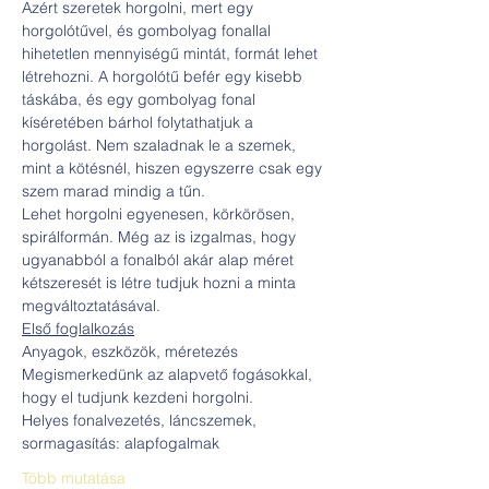
Azért szeretek horgolni, mert egy 
horgolótűvel, és gombolyag fonallal 
hihetetlen mennyiségű mintát, formát lehet 
létrehozni. A horgolótű befér egy kisebb 
táskába, és egy gombolyag fonal 
kíséretében bárhol folytathatjuk a 
horgolást. Nem szaladnak le a szemek, 
mint a kötésnél, hiszen egyszerre csak egy 
szem marad mindig a tűn.
Lehet horgolni egyenesen, körkörösen, 
spirálformán. Még az is izgalmas, hogy 
ugyanabból a fonalból akár alap méret 
kétszeresét is létre tudjuk hozni a minta 
megváltoztatásával.
Első foglalkozás
Anyagok, eszközök, méretezés
Megismerkedünk az alapvető fogásokkal, 
hogy el tudjunk kezdeni horgolni.
Helyes fonalvezetés, láncszemek, 
sormagasítás: alapfogalmak
Több mutatása