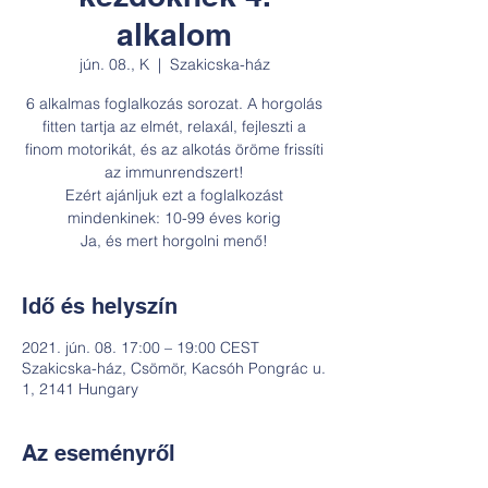
alkalom
jún. 08., K
  |  
Szakicska-ház
6 alkalmas foglalkozás sorozat. A horgolás
fitten tartja az elmét, relaxál, fejleszti a
finom motorikát, és az alkotás öröme frissíti
az immunrendszert!
Ezért ajánljuk ezt a foglalkozást
mindenkinek: 10-99 éves korig
Ja, és mert horgolni menő!
Idő és helyszín
2021. jún. 08. 17:00 – 19:00 CEST
Szakicska-ház, Csömör, Kacsóh Pongrác u.
1, 2141 Hungary
Az eseményről