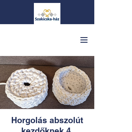
Horgolás abszolút
kezdőknek 4.