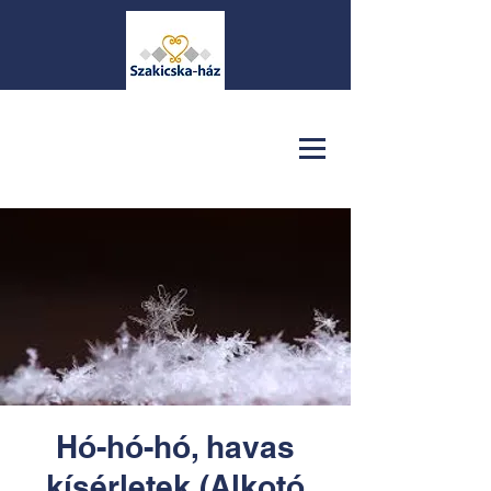
Hó-hó-hó, havas
kísérletek (Alkotó