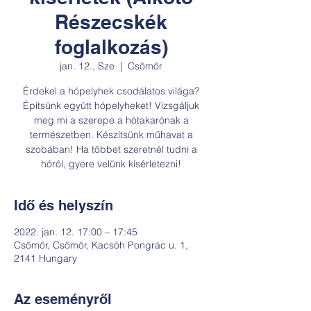
Részecskék
foglalkozás)
jan. 12., Sze
  |  
Csömör
Érdekel a hópelyhek csodálatos világa?
Építsünk együtt hópelyheket! Vizsgáljuk
meg mi a szerepe a hótakarónak a
természetben. Készítsünk műhavat a
szobában! Ha többet szeretnél tudni a
hóról, gyere velünk kísérletezni!
Idő és helyszín
2022. jan. 12. 17:00 – 17:45
Csömör, Csömör, Kacsóh Pongrác u. 1,
2141 Hungary
Az eseményről