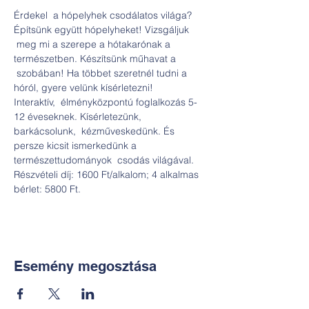
Érdekel  a hópelyhek csodálatos világa? 
Építsünk együtt hópelyheket! Vizsgáljuk 
 meg mi a szerepe a hótakarónak a 
természetben. Készítsünk műhavat a 
 szobában! Ha többet szeretnél tudni a 
hóról, gyere velünk kísérletezni!

Interaktív,  élményközpontú foglalkozás 5-
12 éveseknek. Kísérletezünk, 
barkácsolunk,  kézműveskedünk. És 
persze kicsit ismerkedünk a 
természettudományok  csodás világával.

Részvételi díj: 1600 Ft/alkalom; 4 alkalmas 
bérlet: 5800 Ft.
Esemény megosztása