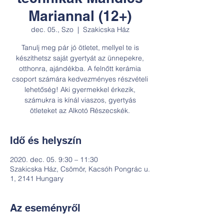
Mariannal (12+)
dec. 05., Szo
  |  
Szakicska Ház
Tanulj meg pár jó ötletet, mellyel te is
készíthetsz saját gyertyát az ünnepekre,
otthonra, ajándékba. A felnőtt kerámia
csoport számára kedvezményes részvételi
lehetőség! Aki gyermekkel érkezik,
számukra is kínál viaszos, gyertyás
ötleteket az Alkotó Részecskék.
Idő és helyszín
2020. dec. 05. 9:30 – 11:30
Szakicska Ház, Csömör, Kacsóh Pongrác u.
1, 2141 Hungary
Az eseményről