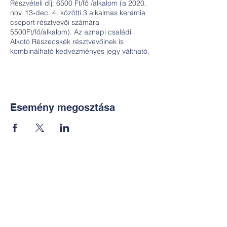
Részvételi díj: 6500 Ft/fő /alkalom (a 2020.
nov. 13-dec. 4. közötti 3 alkalmas kerámia
csoport résztvevői számára
5500Ft/fő/alkalom). Az aznapi családi
Alkotó Részecskék résztvevőinek is
kombinálható kedvezményes jegy váltható.
Esemény megosztása
Kapcsolat:
TUDOMÁNYOS
E-mail:
alkotoreszecskek@gmail.co