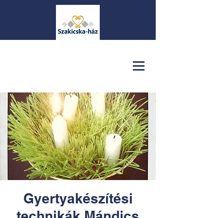
Gyertyakészítési
technikák Mándics