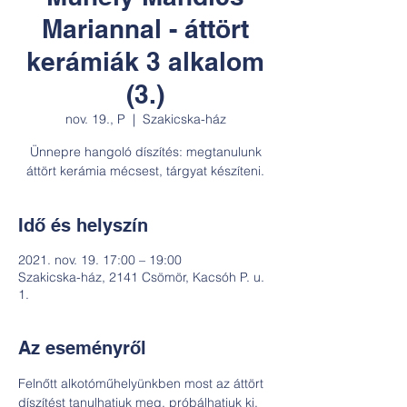
Mariannal - áttört
kerámiák 3 alkalom
(3.)
nov. 19., P
  |  
Szakicska-ház
Ünnepre hangoló díszítés: megtanulunk
áttört kerámia mécsest, tárgyat készíteni.
Idő és helyszín
2021. nov. 19. 17:00 – 19:00
Szakicska-ház, 2141 Csömör, Kacsóh P. u.
1.
Az eseményről
Felnőtt alkotóműhelyünkben most az áttört 
díszítést tanulhatjuk meg, próbálhatjuk ki, 