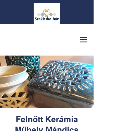
Felnőtt Kerámia
Műhely Mándics