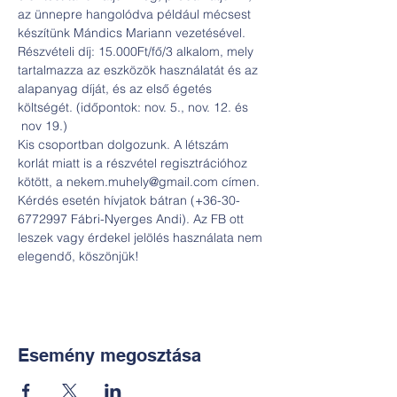
az ünnepre hangolódva például mécsest 
készítünk Mándics Mariann vezetésével.
Részvételi díj: 15.000Ft/fő/3 alkalom, mely 
tartalmazza az eszközök használatát és az 
alapanyag díját, és az első égetés 
költségét. (időpontok: nov. 5., nov. 12. és 
 nov 19.)
Kis csoportban dolgozunk. A létszám 
korlát miatt is a részvétel regisztrációhoz 
kötött, a nekem.muhely@gmail.com címen. 
Kérdés esetén hívjatok bátran (+36-30-
6772997 Fábri-Nyerges Andi). Az FB ott 
leszek vagy érdekel jelölés használata nem 
elegendő, köszönjük!
Esemény megosztása