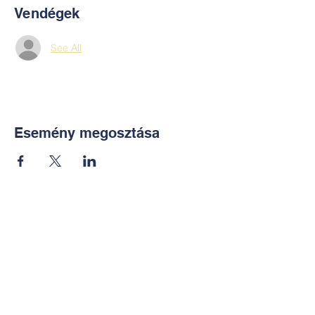
Vendégek
See All
Esemény megosztása
Kapcsolat:
TUDOMÁNYOS
E-mail:
alkotoreszecskek@gmail.co
m