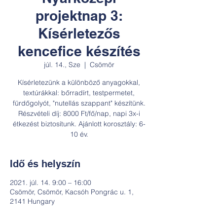
projektnap 3:
Kísérletezős
kencefice készítés
júl. 14., Sze
  |  
Csömör
Kísérletezünk a különböző anyagokkal,
textúrákkal: bőrradírt, testpermetet,
fürdőgolyót, "nutellás szappant" készítünk.
Részvételi díj: 8000 Ft/fő/nap, napi 3x-i
étkezést biztosítunk. Ajánlott korosztály: 6-
10 év.
Idő és helyszín
2021. júl. 14. 9:00 – 16:00
Csömör, Csömör, Kacsóh Pongrác u. 1,
2141 Hungary