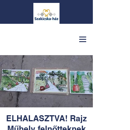
ELHALASZTVA! Rajz
Műhely felnőtteknek