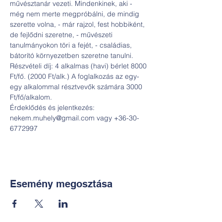
művésztanár vezeti. Mindenkinek, aki - 
még nem merte megpróbálni, de mindig 
szerette volna, - már rajzol, fest hobbiként, 
de fejlődni szeretne, - művészeti 
tanulmányokon töri a fejét, - családias, 
bátorító környezetben szeretne tanulni.
Részvételi díj: 4 alkalmas (havi) bérlet 8000 
Ft/fő. (2000 Ft/alk.) A foglalkozás az egy-
egy alkalommal résztvevők számára 3000 
Ft/fő/alkalom.
Érdeklődés és jelentkezés: 
nekem.muhely@gmail.com vagy +36-30-
6772997
Esemény megosztása