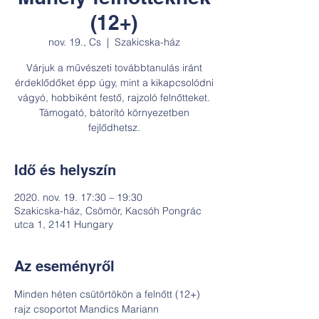
(12+)
nov. 19., Cs
  |  
Szakicska-ház
Várjuk a művészeti továbbtanulás iránt
érdeklődőket épp úgy, mint a kikapcsolódni
vágyó, hobbiként festő, rajzoló felnőtteket.
Támogató, bátorító környezetben
fejlődhetsz.
Idő és helyszín
2020. nov. 19. 17:30 – 19:30
Szakicska-ház, Csömör, Kacsóh Pongrác
utca 1, 2141 Hungary
Az eseményről
Minden héten csütörtökön a felnőtt (12+) 
rajz csoportot Mandics Mariann 