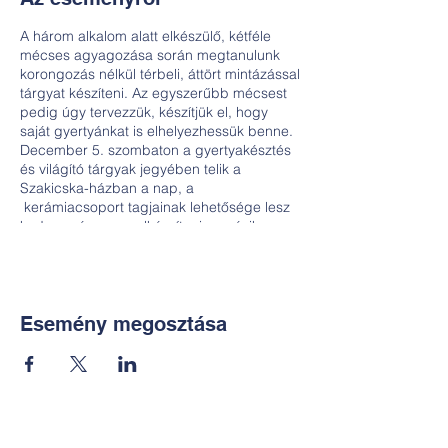
A három alkalom alatt elkészülő, kétféle
mécses agyagozása során megtanulunk
korongozás nélkül térbeli, áttört mintázással
tárgyat készíteni. Az egyszerűbb mécsest
pedig úgy tervezzük, készítjük el, hogy
saját gyertyánkat is elhelyezhessük benne.
December 5. szombaton a gyertyakésztés
és világító tárgyak jegyében telik a
Szakicska-házban a nap, a
kerámiacsoport tagjainak lehetősége lesz
kedvezményesen elkészíteni a másik
mécsesbe való gyertyájukat.
Részvételi díj: 21000Ft/fő/ 3 alkalom, nov. 6-
ig előjelentkezési kedvezmény:
18000Ft/fő/3 alkalom
A foglalkozást csak megfelelő számú
Esemény megosztása
jelentkezés esetén tudjuk megtartani,
előzetes regisztráció szükséges!
Regisztráció és érdeklődés:
nekem.muhely@gmail.com; +36-30-
6772997 (Fábri-Nyerges Andrea) A
jelentkezés a részvételi díj befizetésével
Kapcsolat: