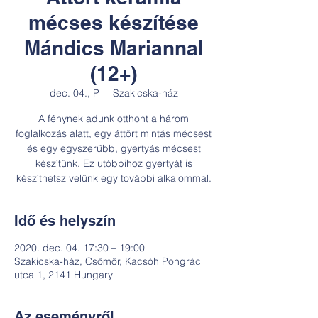
mécses készítése
Mándics Mariannal
(12+)
dec. 04., P
  |  
Szakicska-ház
A fénynek adunk otthont a három
foglalkozás alatt, egy áttört mintás mécsest
és egy egyszerűbb, gyertyás mécsest
készítünk. Ez utóbbihoz gyertyát is
készíthetsz velünk egy további alkalommal.
Idő és helyszín
2020. dec. 04. 17:30 – 19:00
Szakicska-ház, Csömör, Kacsóh Pongrác
utca 1, 2141 Hungary
Az eseményről