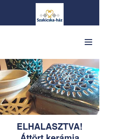
ELHALASZTVA!
Áttört kerámia