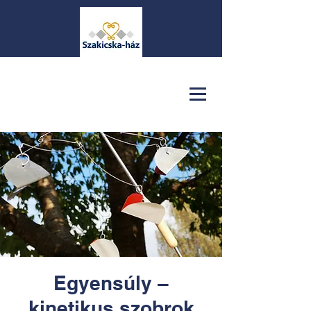
Egyensúly –
kinetikus szobrok