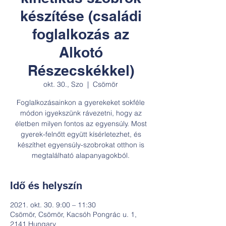
készítése (családi
foglalkozás az
Alkotó
Részecskékkel)
okt. 30., Szo
  |  
Csömör
Foglalkozásainkon a gyerekeket sokféle
módon igyekszünk rávezetni, hogy az
életben milyen fontos az egyensúly. Most
gyerek-felnőtt együtt kísérletezhet, és
készíthet egyensúly-szobrokat otthon is
megtalálható alapanyagokból.
Idő és helyszín
2021. okt. 30. 9:00 – 11:30
Csömör, Csömör, Kacsóh Pongrác u. 1,
2141 Hungary