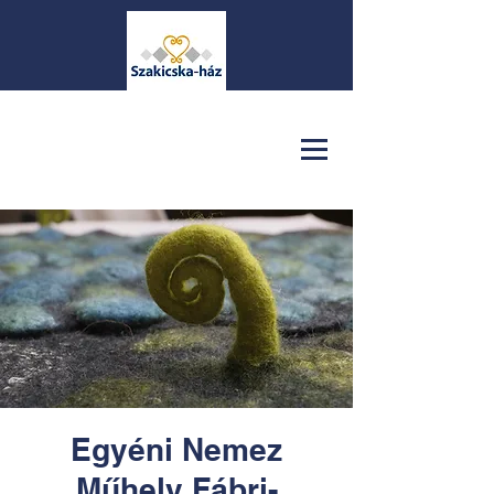
Egyéni Nemez
Műhely Fábri-