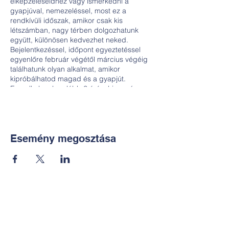
elképzeléseidhez vagy ismerkedni a
gyapjúval, nemezeléssel, most ez a
rendkívüli időszak, amikor csak kis
létszámban, nagy térben dolgozhatunk
együtt, különösen kedvezhet neked.
Bejelentkezéssel, időpont egyeztetéssel
egyenlőre február végétől március végéig
találhatunk olyan alkalmat, amikor
kipróbálhatod magad és a gyapjút.
Egy alkalom legalább 2 órás, hiszen így
tudunk érdemben alkotni valamit, aminek
örülni fogsz. A részvételi díjat persze
befolyásolja, milyen méretű, jellegű tárgyat
szeretnél készíteni, de hozzávetőlegesen
6000 Ft/alkalom/fő részvételi díjjal
Esemény megosztása
számolhatsz, mely magában foglalja
minden eszköz használatát és alapesetben
az anyagköltséget. Hivj bátran, ha
kérdésed van. A programot csak
regisztrációval és az azt követő időpont
egyeztetéssel tartjuk meg, ezért kérlek,
Kapcsolat:
minden esetben a következő
elérhetőségeken érdeklődj! (Honlap vagy
TUDOMÁNYOS
FB regisztráció ez esetben nem