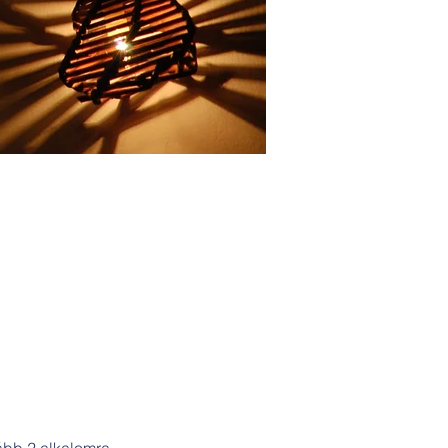
lább 2 alkalomra 