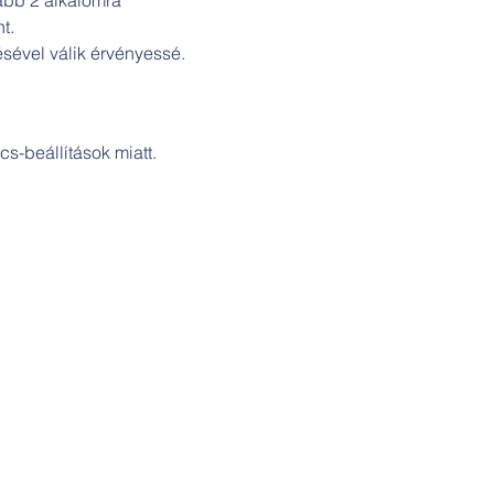
.

sével válik érvényessé.

s-beállítások miatt.
Cím:
Szakicska-ház