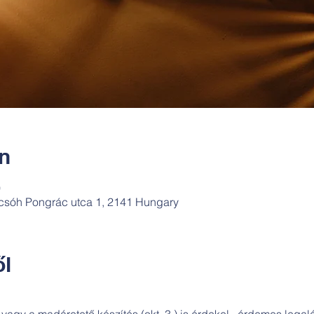
ín
0
csóh Pongrác utca 1, 2141 Hungary
l
 vagy a madáretető készítés (okt. 3.) is érdekel , érdemes lega