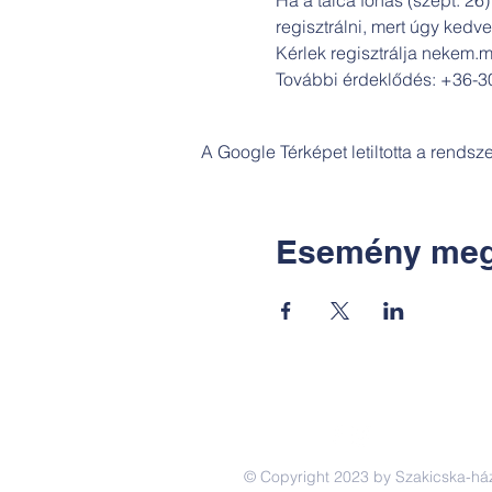
regisztrálni, mert úgy kedve
Kérlek regisztrálja nekem.m
További érdeklődés: +36-3
A Google Térképet letiltotta a rends
Esemény meg
© Copyright 2023 by Szakicska-há