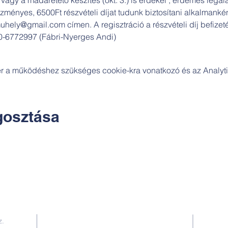
zményes, 6500Ft részvételi díjat tudunk biztosítani alkalmanként
uhely@gmail.com címen. A regisztráció a részvételi díj befizeté
0-6772997 (Fábri-Nyerges Andi)
zer a működéshez szükséges cookie-kra vonatkozó és az Analytic
osztása
Kapcsolat:
z.
TUDOMÁNYOS