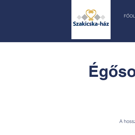
FŐO
Égőso
A hossz