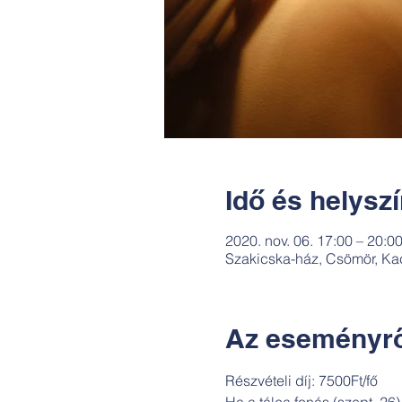
Idő és helysz
2020. nov. 06. 17:00 – 20:0
Szakicska-ház, Csömör, Ka
Az eseményrő
Részvételi díj: 7500Ft/fő
Ha a tálca fonás (szept. 26)