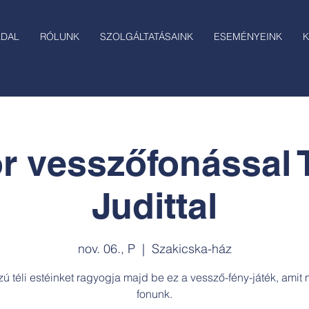
LDAL
RÓLUNK
SZOLGÁLTATÁSAINK
ESEMÉNYEINK
K
r vesszőfonással 
Judittal
nov. 06., P
  |  
Szakicska-ház
ú téli estéinket ragyogja majd be ez a vessző-fény-játék, ami
fonunk.