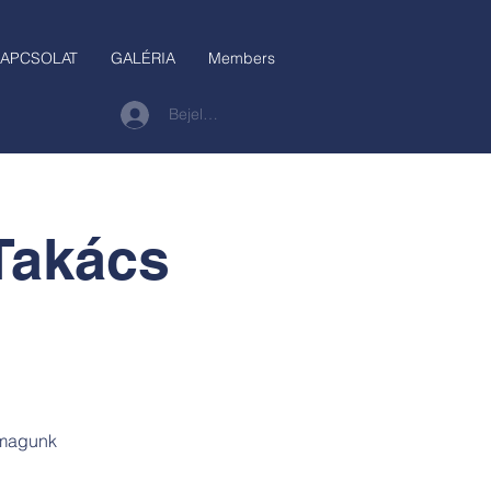
APCSOLAT
GALÉRIA
Members
Bejelentkezés
Takács
t magunk