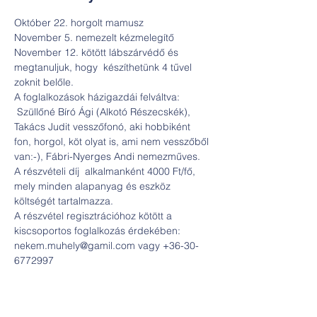
Október 22. horgolt mamusz
November 5. nemezelt kézmelegítő
November 12. kötött lábszárvédő és 
megtanuljuk, hogy  készíthetünk 4 tűvel 
zoknit belőle.
A foglalkozások házigazdái felváltva: 
 Szüllőné Bíró Ági (Alkotó Részecskék), 
Takács Judit vesszőfonó, aki hobbiként 
fon, horgol, köt olyat is, ami nem vesszőből 
van:-), Fábri-Nyerges Andi nemezműves.
A részvételi díj  alkalmanként 4000 Ft/fő, 
mely minden alapanyag és eszköz 
költségét tartalmazza.
A részvétel regisztrációhoz kötött a 
kiscsoportos foglalkozás érdekében: 
nekem.muhely@gamil.com vagy +36-30-
6772997 