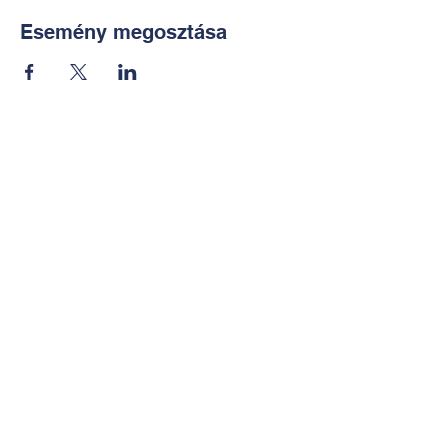
Esemény megosztása
Kapcsolat:
TUDOMÁNYOS
E-mail:
alkotoreszecskek@gmail.co
m
Telefon: +36-30-2551266
KÉZMŰVES
E-mail:
nekem.muhely@gmail.com
Telefon:
+36-30-6772997