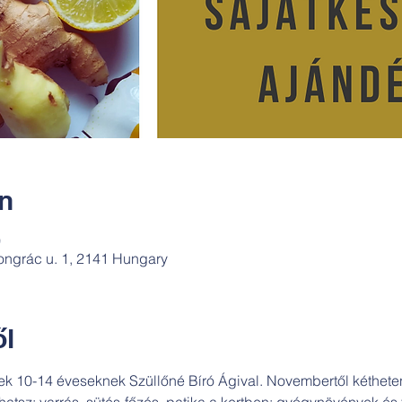
ín
0
ngrác u. 1, 2141 Hungary
l
tek 10-14 éveseknek Szüllőné Bíró Ágival. Novembertől kéthete
atsz: varrás, sütés-főzés, patika a kertben: gyógynövények és t