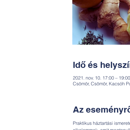
Idő és helysz
2021. nov. 10. 17:00 – 19:0
Csömör, Csömör, Kacsóh Po
Az eseményrő
Praktikus háztartási ismere
alkalommal: 
 amit megtanulh