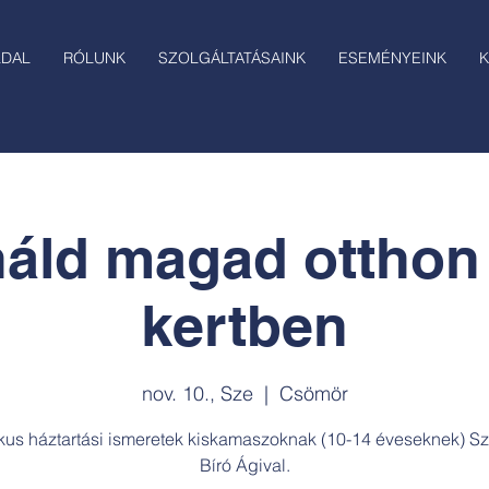
LDAL
RÓLUNK
SZOLGÁLTATÁSAINK
ESEMÉNYEINK
K
áld magad otthon
kertben
nov. 10., Sze
  |  
Csömör
ikus háztartási ismeretek kiskamaszoknak (10-14 éveseknek) Sz
Bíró Ágival.