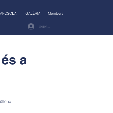
APCSOLAT
GALÉRIA
Members
Bejelentkezés
 és a
üllőné