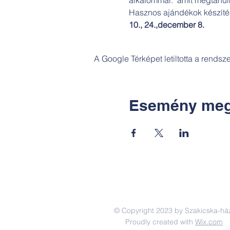
Hasznos ajándékok készítése
10., 24.,
december 8.
A Google Térképet letiltotta a rends
Esemény meg
© Copyright 2023 by Szakicska-há
Proudly created with
Wix.com