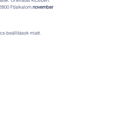
2800 Ft/alkalom.
november 
s-beállítások miatt.
Cím:
Szakicska-ház