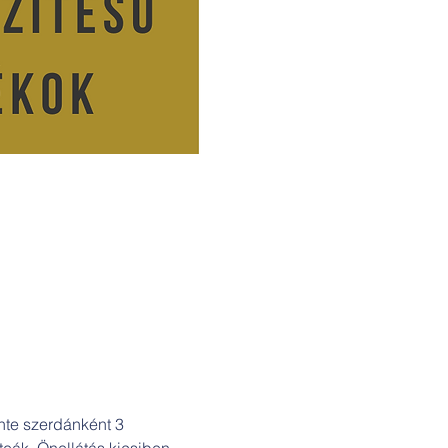
nte szerdánként 3 
eák. Önellátás kicsiben. 