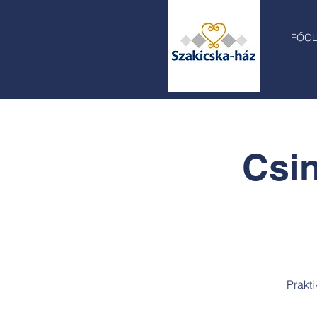
FŐO
Csin
Prakt