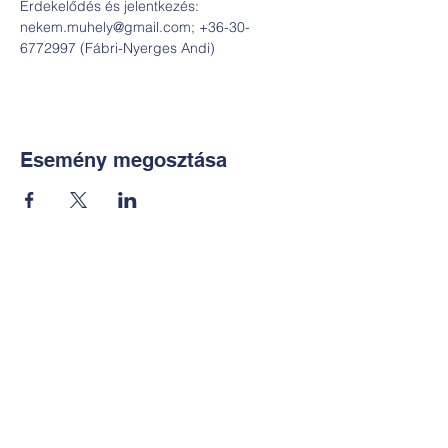
Érdekelődés és jelentkezés: 
nekem.muhely@gmail.com; +36-30-
6772997 (Fábri-Nyerges Andi)
Esemény megosztása
Kapcsolat:
TUDOMÁNYOS
E-mail:
alkotoreszecskek@gmail.co
m
Telefon: +36-30-2551266