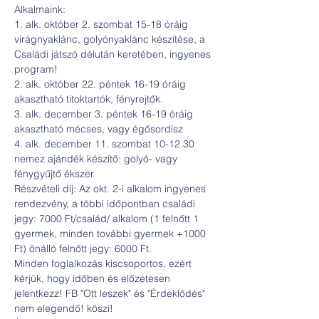
Alkalmaink:

1. alk. október 2. szombat 15-18 óráig 
virágnyaklánc, golyónyaklánc készítése, a 
Családi játszó délután keretében, ingyenes 
program!

2. alk. október 22. péntek 16-19 óráig 
akasztható titoktartók, fényrejtők.

3. alk. december 3. péntek 16-19 óráig 
akasztható mécses, vagy égősordísz

4. alk. december 11. szombat 10-12.30 
nemez ajándék készítő: golyó- vagy 
fénygyűjtő ékszer
Részvételi díj: Az okt. 2-i alkalom ingyenes 
rendezvény, a többi időpontban családi 
jegy: 7000 Ft/család/ alkalom (1 felnőtt 1 
gyermek, minden további gyermek +1000 
Ft) önálló felnőtt jegy: 6000 Ft.
Minden foglalkozás kiscsoportos, ezért 
kérjük, hogy időben és előzetesen 
jelentkezz! FB "Ott leszek" és "Érdeklődés" 
nem elegendő! köszi!
